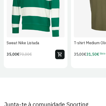
S
M
L
XL
2XL
S
M
L
Sweat Nike Listada
T-shirt Medium Oli
Sócio
35,00€
70,00€
Preço
35,00€
31,50€
Preço
Preço
Preço
regular
regular
de
de
venda
Sócio
Junta-te à comunidade Sporting