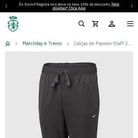
És Sócio? Regista-te e ativa os teus 10% de desconto
Tens
dúvidas? Clica Aqui
Matchday e Treino
Calças de Passeio Staff 22/23