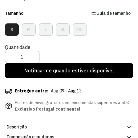
regular
de
venda
Tamanho:
Guia de tamanho
S
M
L
XL
2XL
Variante
Variante
Variante
Variante
Variante
Esgotada
Esgotada
Esgotada
Esgotada
Esgotada
Ou
Ou
Ou
Ou
Ou
Quantidade
Indisponível
Indisponível
Indisponível
Indisponível
Indisponível
Notifica-me quando estiver disponível
Entregue entre:
Aug 09 - Aug 13
Portes de envio gratuitos em encomendas superiores a 50€
Exclusivo Portugal continental
Descrição
Composição e cuidados