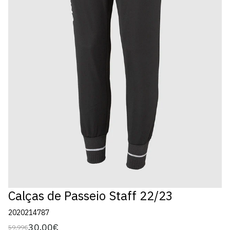
Calças de Passeio Staff 22/23
2020214787
30,00€
59,99€
Preço
Preço