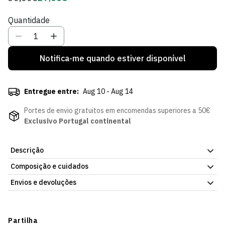
regular
de
Quantidade
Sócio
Notifica-me quando estiver disponível
Entregue entre:
Aug 10 - Aug 14
Portes de envio gratuitos em encomendas superiores a 50€
Exclusivo Portugal continental
Descrição
Composição e cuidados
Bucket Steam Grace - Criança, acessório da Loja Verde Online.
Material confortável, para uso prolongado. Artigo oficial do
Envios e devoluções
100% poliéster
Sporting Clube de Portugal.
Envios
""
Prazo estimado de entrega varia consoante o destino e método
Partilha