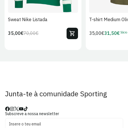
Sweat Nike Listada
T-shirt Medium Oli
Sócio
35,00€
70,00€
Preço
35,00€
31,50€
Preço
Preço
Preço
regular
regular
de
de
venda
Sócio
Junta-te à comunidade Sporting
Subscreve a nossa newsletter