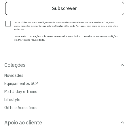
Subscrever
Ao partilhares o teu email, concordas em receber a newsletter da Loja Verde Online, com
comunicações de marketing sobre o Sporting Clube de Portugal, bem como os seus produtos
e ofertas.
Para mais informações sobre o tratamento dos teus dados, consulta os Termos e Condições
e a Política de Privacidade.
Coleções
Novidades
Equipamentos SCP
Matchday e Treino
Lifestyle
Gifts e Acessórios
Apoio ao cliente