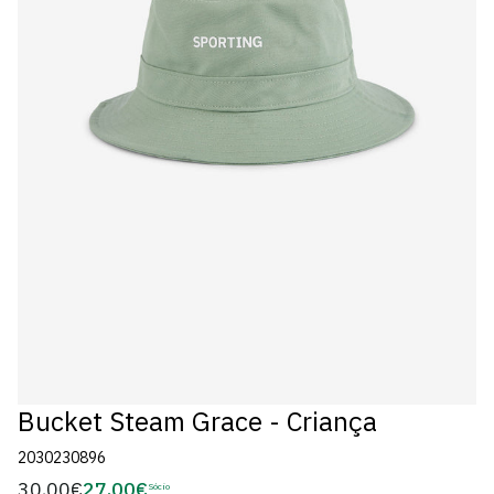
Bucket Steam Grace - Criança
2030230896
30,00€
27,00€
Preço
Sócio
Preço