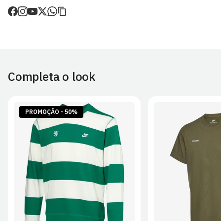
de envio.
O valor dos portes é calculado no checkout.
Devoluções
30 dias após a recepção da encomenda - aplicam-se
Termos e
Condições.
Completa o look
Artigos personalizados não podem ser devolvidos.
Para mais informações, consulta a página de
Métodos e Custos
de Envio
e
Devoluções
.
PROMOÇÃO - 50%
S
M
L
XL
2XL
S
M
L