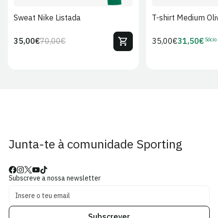
Sweat Nike Listada
T-shirt Medium Oli
Sócio
35,00€
70,00€
Preço
35,00€
31,50€
Preço
Preço
Preço
regular
regular
de
de
venda
Sócio
Junta-te à comunidade Sporting
Subscreve a nossa newsletter
Subscrever