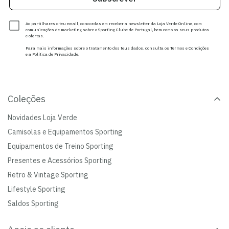
Ao partilhares o teu email, concordas em receber a newsletter da Loja Verde Online, com
comunicações de marketing sobre o Sporting Clube de Portugal, bem como os seus produtos
e ofertas.
Para mais informações sobre o tratamento dos teus dados, consulta os Termos e Condições
e a Política de Privacidade.
Coleções
Novidades Loja Verde
Camisolas e Equipamentos Sporting
Equipamentos de Treino Sporting
Presentes e Acessórios Sporting
Retro & Vintage Sporting
Lifestyle Sporting
Saldos Sporting