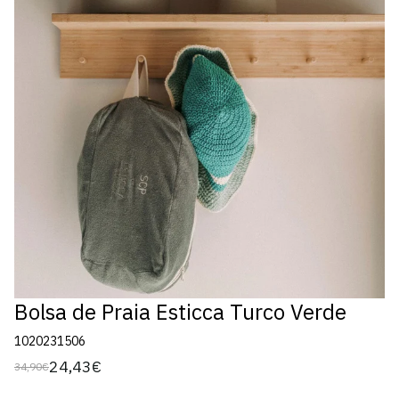
Bolsa de Praia Esticca Turco Verde
1020231506
24,43€
34,90€
Preço
Preço
regular
de