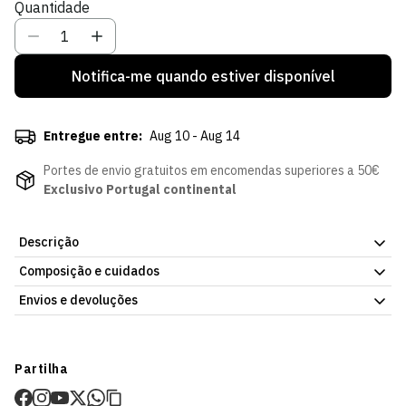
Quantidade
venda
Notifica-me quando estiver disponível
Entregue entre:
Aug 10 - Aug 14
Portes de envio gratuitos em encomendas superiores a 50€
Exclusivo Portugal continental
Descrição
Composição e cuidados
Bolsa de Praia Esticca Turco Verde, uma necessaire
prática e forrada, feita em tecido atoalhado e com fecho
Envios e devoluções
zip para manter os teus essenciais protegidos.
Com
detalhe do Sporting CP, é ideal para os teus dias de praia, piscina
Envios
ou viagem.
Prazo estimado de entrega varia consoante o destino e método
Partilha
Desenhada e produzida em Portugal, combina funcionalidade
de envio.
com o orgulho leonino.