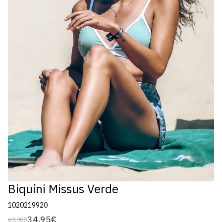
Biquíni Missus Verde
1020219920
34,95€
69,90€
Preço
Preço