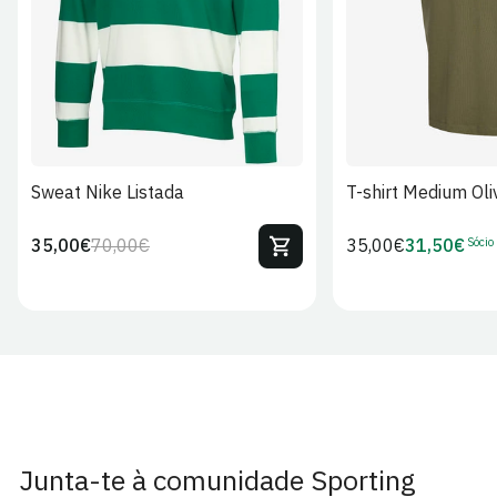
S
M
L
XL
2XL
S
M
L
Sweat Nike Listada
T-shirt Medium Oli
Sócio
35,00€
70,00€
Preço
35,00€
31,50€
Preço
Preço
Preço
regular
regular
de
de
venda
Sócio
Junta-te à comunidade Sporting