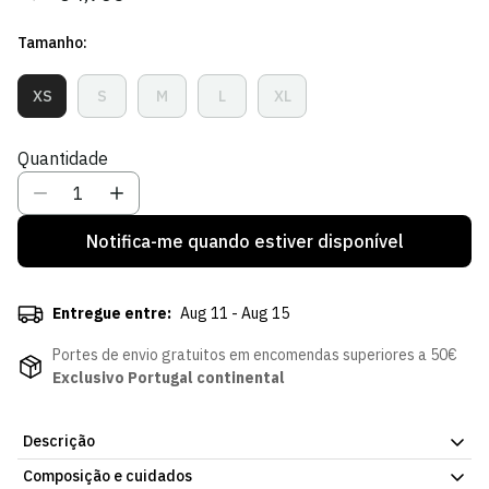
regular
de
Tamanho:
venda
XS
S
M
L
XL
Variante
Variante
Variante
Variante
Variante
Esgotada
Esgotada
Esgotada
Esgotada
Esgotada
Ou
Ou
Ou
Ou
Ou
Quantidade
Indisponível
Indisponível
Indisponível
Indisponível
Indisponível
Notifica-me quando estiver disponível
Entregue entre:
Aug 11 - Aug 15
Portes de envio gratuitos em encomendas superiores a 50€
Exclusivo Portugal continental
Descrição
Composição e cuidados
Biquíni Missus Verde, com o emblema do Sporting Clube de