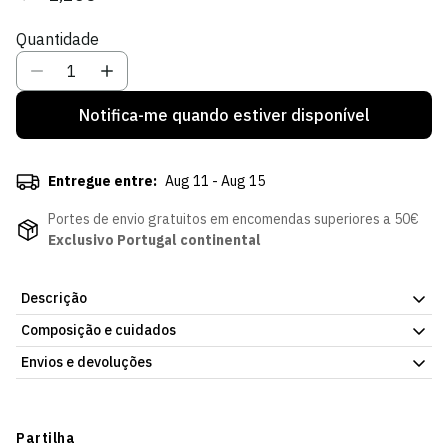
regular
de
Quantidade
venda
Notifica-me quando estiver disponível
Entregue entre:
Aug 11 - Aug 15
Portes de envio gratuitos em encomendas superiores a 50€
Exclusivo Portugal continental
Descrição
Composição e cuidados
Autocolante Francisco Trincão 25/26, com o emblema do
Sporting Clube de Portugal. Artigo oficial, com o nome do
Envios e devoluções
jogador em destaque. Disponível na Loja Verde Online.
Envios
Prazo estimado de entrega varia consoante o destino e método
Partilha