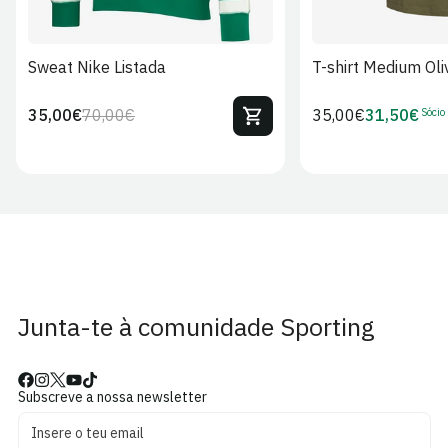
Sweat Nike Listada
T-shirt Medium Oli
Sócio
35,00€
70,00€
Preço
35,00€
31,50€
Preço
Preço
Preço
regular
regular
de
de
venda
Sócio
Junta-te à comunidade Sporting
Subscreve a nossa newsletter