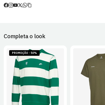
de envio.
O valor dos portes é calculado no checkout.
Devoluções
30 dias após a recepção da encomenda - aplicam-se
Termos e
Condições.
Completa o look
Artigos personalizados não podem ser devolvidos.
Para mais informações, consulta a página de
Métodos e Custos
de Envio
e
Devoluções
.
PROMOÇÃO - 50%
S
M
L
XL
2XL
S
M
L