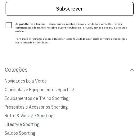
Subscrever
Ao partilhares o teu email, concordas em receber a newsletter da Loja Verde Online, com
comunicações de marketing sobre o Sporting Clube de Portugal, bem como os seus produtos
e ofertas.
Para mais informações sobre o tratamento dos teus dados, consulta os Termos e Condições
e a Política de Privacidade.
Coleções
Novidades Loja Verde
Camisolas e Equipamentos Sporting
Equipamentos de Treino Sporting
Presentes e Acessórios Sporting
Retro & Vintage Sporting
Lifestyle Sporting
Saldos Sporting