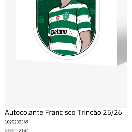
Autocolante Francisco Trincão 25/26
1020232369
1,25€
2,50€
Preço
Preço