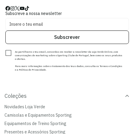
Subscreve a nossa newsletter
Subscrever
Ao partilhares o teu email, concordas em receber a newsletter da Loja Verde Online, com
comunicações de marketing sobre o Sporting Clube de Portugal, bem como os seus produtos
e ofertas.
Para mais informações sobre o tratamento dos teus dados, consulta os Termos e Condições
e a Política de Privacidade.
Coleções
Novidades Loja Verde
Camisolas e Equipamentos Sporting
Equipamentos de Treino Sporting
Presentes e Acessórios Sporting