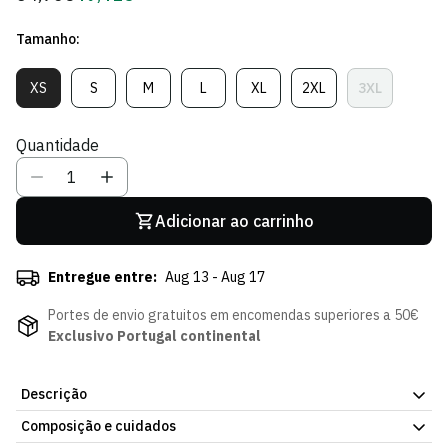
regular
de
Tamanho:
Sócio
XS
S
M
L
XL
2XL
3XL
Variante
Variante
Variante
Variante
Variante
Variante
Variante
Esgotada
Esgotada
Esgotada
Esgotada
Esgotada
Esgotada
Esgotada
Ou
Ou
Ou
Ou
Ou
Ou
Ou
Quantidade
Indisponível
Indisponível
Indisponível
Indisponível
Indisponível
Indisponível
Indisponíve
Adicionar ao carrinho
Entregue entre:
Aug 13 - Aug 17
Portes de envio gratuitos em encomendas superiores a 50€
Exclusivo Portugal continental
Descrição
Composição e cuidados
Representa o Sporting CP com a Camisa Otherwise