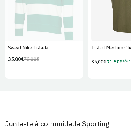
Sweat Nike Listada
T-shirt Medium Oli
35,00€
70,00€
Preço
Preço
Sócio
Preço
35,00€
31,50€
Preço
regular
de
regular
de
venda
Sócio
Junta-te à comunidade Sporting