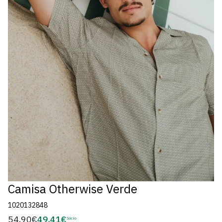
Camisa Otherwise Verde
1020132848
54,90€
49,41€
Preço
Sócio
Preço