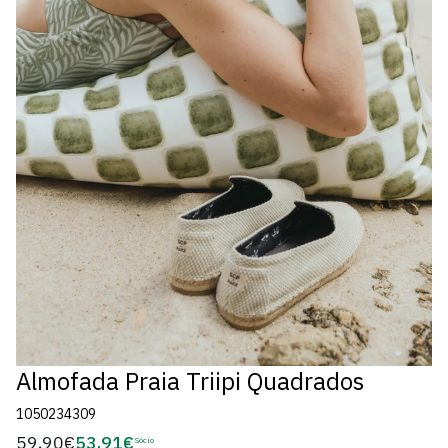
Almofada Praia Triipi Quadrados
1050234309
59,90€
53,91€
Preço
Sócio
Preço