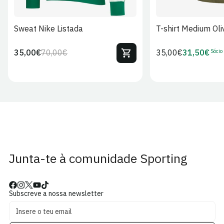
Sweat Nike Listada
T-shirt Medium Oli
Sócio
35,00€
70,00€
Preço
35,00€
31,50€
Preço
Preço
Preço
regular
regular
de
de
venda
Sócio
Junta-te à comunidade Sporting
Subscreve a nossa newsletter