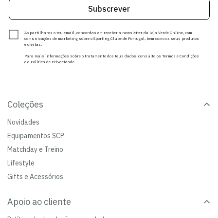
Subscrever
Ao partilhares o teu email, concordas em receber a newsletter da Loja Verde Online, com
comunicações de marketing sobre o Sporting Clube de Portugal, bem como os seus produtos
e ofertas.
Para mais informações sobre o tratamento dos teus dados, consulta os Termos e Condições
e a Política de Privacidade.
Coleções
Novidades
Equipamentos SCP
Matchday e Treino
Lifestyle
Gifts e Acessórios
Apoio ao cliente