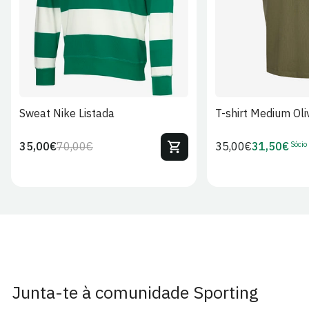
Sweat Nike Listada
T-shirt Medium Oli
Sócio
35,00€
70,00€
Preço
35,00€
31,50€
Preço
Preço
Preço
regular
regular
de
de
venda
Sócio
Junta-te à comunidade Sporting