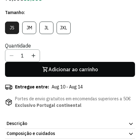
regular
de
Tamanho:
Sócio
JS
JM
JL
JXL
Variante
Variante
Variante
Variante
Esgotada
Esgotada
Esgotada
Esgotada
Ou
Ou
Ou
Ou
Quantidade
Indisponível
Indisponível
Indisponível
Indisponível
Adicionar ao carrinho
Entregue entre:
Aug 10 - Aug 14
Portes de envio gratuitos em encomendas superiores a 50€
Exclusivo Portugal continental
Descrição
Composição e cuidados
Hoodie Steam - Criança, peça oficial para os dias mais frios.