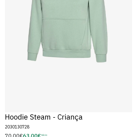
Hoodie Steam - Criança
2030130728
70,00€
63,00€
Preço
Sócio
Preço