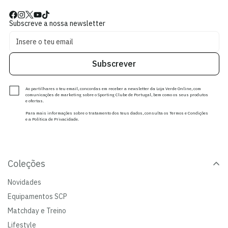
Subscreve a nossa newsletter
Subscrever
Ao partilhares o teu email, concordas em receber a newsletter da Loja Verde Online, com
comunicações de marketing sobre o Sporting Clube de Portugal, bem como os seus produtos
e ofertas.
Para mais informações sobre o tratamento dos teus dados, consulta os Termos e Condições
e a Política de Privacidade.
Coleções
Novidades
Equipamentos SCP
Matchday e Treino
Lifestyle