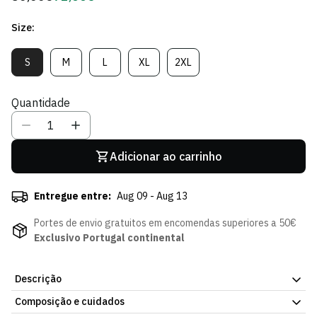
regular
de
Size:
Sócio
S
M
L
XL
2XL
Variante
Variante
Variante
Variante
Variante
Esgotada
Esgotada
Esgotada
Esgotada
Esgotada
Ou
Ou
Ou
Ou
Ou
Quantidade
Indisponível
Indisponível
Indisponível
Indisponível
Indisponível
Adicionar ao carrinho
Entregue entre:
Aug 09 - Aug 13
Portes de envio gratuitos em encomendas superiores a 50€
Exclusivo Portugal continental
Descrição
Composição e cuidados
Hoodie Sequoia, da atual coleção da Loja Verde Online. Fácil de