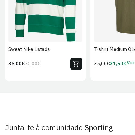
Sweat Nike Listada
T-shirt Medium Oli
Sócio
35,00€
70,00€
Preço
35,00€
31,50€
Preço
Preço
Preço
regular
regular
de
de
venda
Sócio
Junta-te à comunidade Sporting