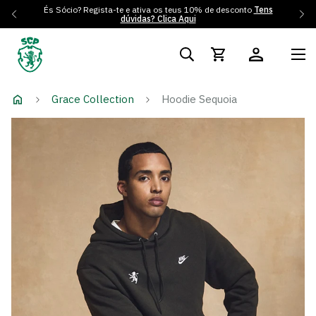
És Sócio? Regista-te e ativa os teus 10% de desconto
Tens
dúvidas? Clica Aqui
Grace Collection
Hoodie Sequoia