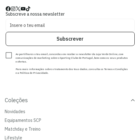
Subscreve a nossa newsletter
Subscrever
Ao partilhares o teu email, concordas em receber a newsletter da Loja Verde Online, com
comunicações de marketing sobre o Sporting Clube de Portugal, bem como os seus produtos
e ofertas.
Para mais informações sobre o tratamento dos teus dados, consulta os Termos e Condições
e a Política de Privacidade.
Coleções
Novidades
Equipamentos SCP
Matchday e Treino
Lifestyle