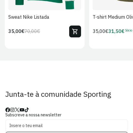
Sweat Nike Listada
T-shirt Medium Oli
Sócio
35,00€
70,00€
Preço
35,00€
31,50€
Preço
Preço
Preço
regular
regular
de
de
venda
Sócio
Junta-te à comunidade Sporting
Subscreve a nossa newsletter