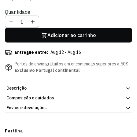
regular
de
Quantidade
Sócio
Adicionar ao carrinho
Entregue entre:
Aug 12 - Aug 16
Portes de envio gratuitos em encomendas superiores a 50€
Exclusivo Portugal continental
Descrição
Composição e cuidados
Bolsa Cintura Verde Nike, com o emblema do Sporting Clube de
Portugal. Material resistente, para uso diário — escola, trabalho
Envios e devoluções
ou ginásio. Artigo oficial do Sporting Clube de Portugal.
Envios
Prazo estimado de entrega varia consoante o destino e método
Partilha