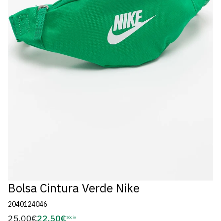
Bolsa Cintura Verde Nike
2040124046
25,00€
22,50€
Preço
Sócio
Preço