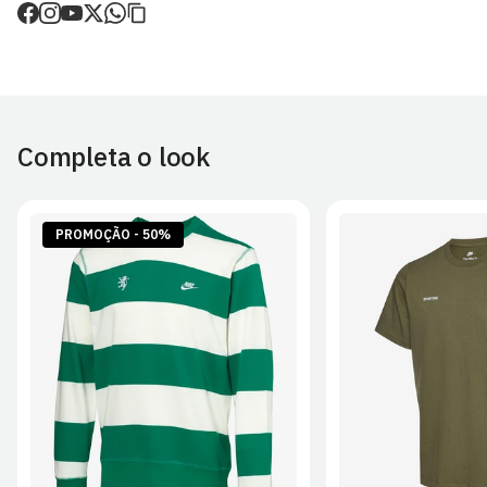
de envio.
O valor dos portes é calculado no checkout.
Devoluções
30 dias após a recepção da encomenda - aplicam-se
Termos e
Condições.
Completa o look
Artigos personalizados não podem ser devolvidos.
Para mais informações, consulta a página de
Métodos e Custos
de Envio
e
Devoluções
.
PROMOÇÃO - 50%
S
M
L
XL
2XL
S
M
L