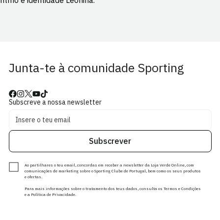
ritmo e identidade Leonina.
Junta-te à comunidade Sporting
Subscreve a nossa newsletter
Subscrever
Ao partilhares o teu email, concordas em receber a newsletter da Loja Verde Online, com
comunicações de marketing sobre o Sporting Clube de Portugal, bem como os seus produtos
e ofertas.
Para mais informações sobre o tratamento dos teus dados, consulta os Termos e Condições
e a Política de Privacidade.