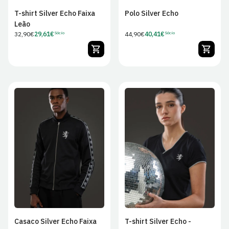
T-shirt Silver Echo Faixa
Polo Silver Echo
Leão
Preço
32,90€
29,61€
Preço
44,90€
40,41€
Sócio
Sócio
Preço
Preço
regular
regular
de
de
Sócio
Sócio
XS
S
M
L
XS
S
M
L
XL
2XL
3XL
4XL
XL
2XL
Casaco Silver Echo Faixa
T-shirt Silver Echo -