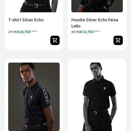
T-shirt Silver Echo
Hoodie Silver Echo Faixa
Leão
Preço
29,90€
26,91€
Preço
69,90€
62,91€
Sócio
Sócio
Preço
Preço
regular
regular
de
de
Sócio
Sócio
XS
S
M
L
XS
S
M
L
XL
2XL
3XL
4XL
XL
2XL
3XL
4XL