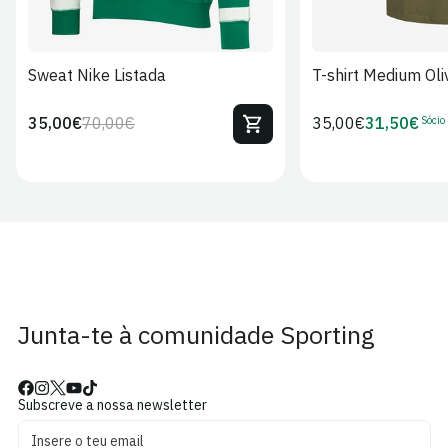
Sweat Nike Listada
T-shirt Medium Oli
Sócio
35,00€
70,00€
Preço
35,00€
31,50€
Preço
Preço
Preço
regular
regular
de
de
venda
Sócio
Junta-te à comunidade Sporting
Subscreve a nossa newsletter