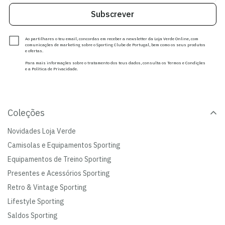
Subscrever
Ao partilhares o teu email, concordas em receber a newsletter da Loja Verde Online, com
comunicações de marketing sobre o Sporting Clube de Portugal, bem como os seus produtos
e ofertas.
Para mais informações sobre o tratamento dos teus dados, consulta os Termos e Condições
e a Política de Privacidade.
Coleções
Novidades Loja Verde
Camisolas e Equipamentos Sporting
Equipamentos de Treino Sporting
Presentes e Acessórios Sporting
Retro & Vintage Sporting
Lifestyle Sporting
Saldos Sporting