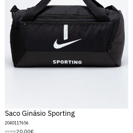
Saco Ginásio Sporting
2040117656
20,00€
39,99€
Preço
Preço