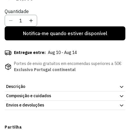
regular
de
Quantidade
venda
Notifica-me quando estiver disponível
Entregue entre:
Aug 10 - Aug 14
Portes de envio gratuitos em encomendas superiores a 50€
Exclusivo Portugal continental
Descrição
Composição e cuidados
Saco Ginásio Sporting, para o dia a dia, com o emblema do clube.
Compartimentos pensados para organizar o essencial. Já
Envios e devoluções
Dimensões
:
disponível na Loja Verde Online.
64cmx30cmx30cm (apróx)
Envios
60L
Prazo estimado de entrega varia consoante o destino e método
Partilha