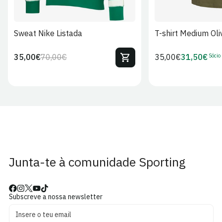
Sweat Nike Listada
T-shirt Medium Oli
Sócio
35,00€
70,00€
Preço
35,00€
31,50€
Preço
Preço
Preço
regular
regular
de
de
venda
Sócio
Junta-te à comunidade Sporting
Subscreve a nossa newsletter