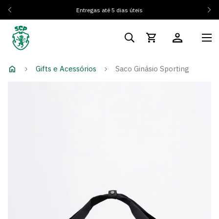
Entregas até 5 dias úteis
Gifts e Acessórios
Saco Ginásio Sporting