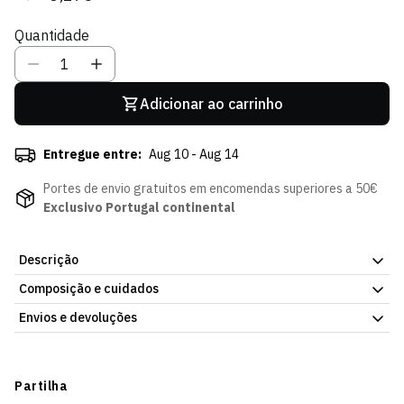
regular
de
Quantidade
venda
Adicionar ao carrinho
Entregue entre:
Aug 10 - Aug 14
Portes de envio gratuitos em encomendas superiores a 50€
Exclusivo Portugal continental
Descrição
Composição e cuidados
Poster Camisolas Nike, para casa, da Loja Verde Online. Peça
simples de integrar em qualquer divisão da casa. Disponível na
Envios e devoluções
Loja Verde Online.
Envios
Prazo estimado de entrega varia consoante o destino e método
Partilha