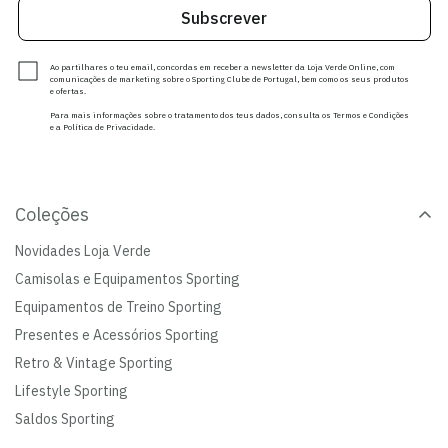
Subscrever
Ao partilhares o teu email, concordas em receber a newsletter da Loja Verde Online, com
comunicações de marketing sobre o Sporting Clube de Portugal, bem como os seus produtos
e ofertas.
Para mais informações sobre o tratamento dos teus dados, consulta os Termos e Condições
e a Política de Privacidade.
Coleções
Novidades Loja Verde
Camisolas e Equipamentos Sporting
Equipamentos de Treino Sporting
Presentes e Acessórios Sporting
Retro & Vintage Sporting
Lifestyle Sporting
Saldos Sporting