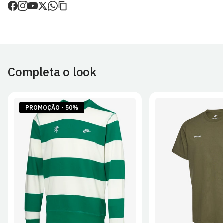
de envio.
O valor dos portes é calculado no checkout.
Devoluções
30 dias após a recepção da encomenda - aplicam-se
Termos e
Condições.
Completa o look
Artigos personalizados não podem ser devolvidos.
Para mais informações, consulta a página de
Métodos e Custos
de Envio
e
Devoluções
.
PROMOÇÃO - 50%
S
M
L
XL
2XL
S
M
L