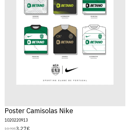
Poster Camisolas Nike
1020220913
3,27€
10,90€
Preço
Preço