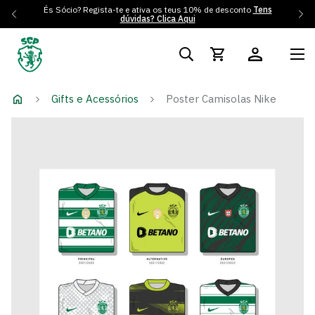
És Sócio? Regista-te e ativa os teus 10% de desconto
Tens
dúvidas? Clica Aqui
Gifts e Acessórios
Poster Camisolas Nike