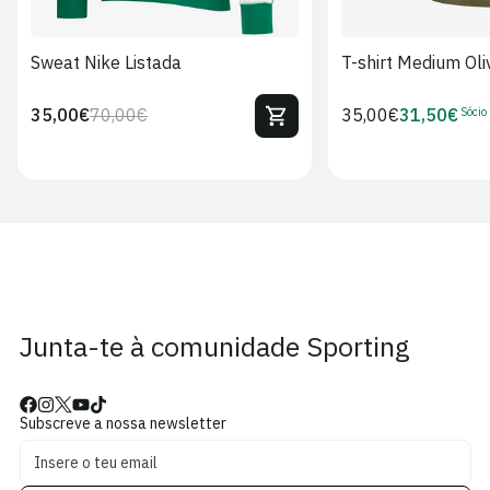
Sweat Nike Listada
T-shirt Medium Oli
Sócio
35,00€
70,00€
Preço
35,00€
31,50€
Preço
Preço
Preço
regular
regular
de
de
venda
Sócio
Junta-te à comunidade Sporting
Subscreve a nossa newsletter