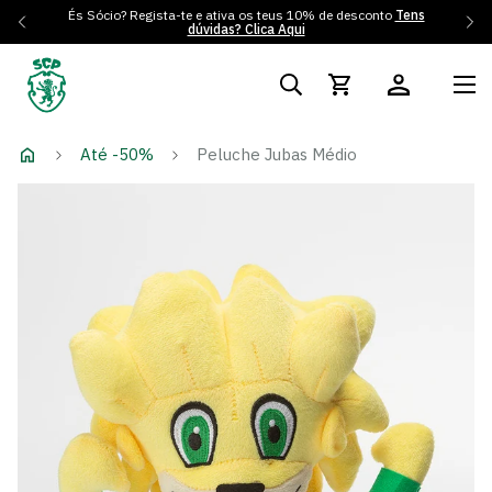
És Sócio? Regista-te e ativa os teus 10% de desconto
Tens
dúvidas? Clica Aqui
Até -50%
Peluche Jubas Médio