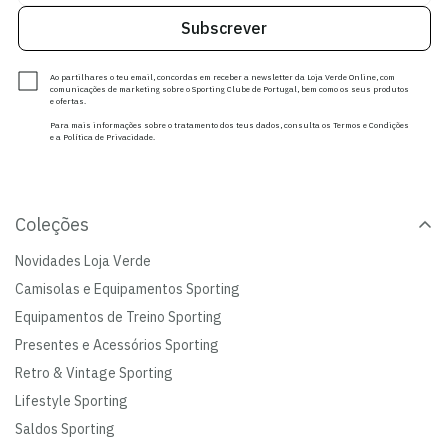
Subscrever
Ao partilhares o teu email, concordas em receber a newsletter da Loja Verde Online, com
comunicações de marketing sobre o Sporting Clube de Portugal, bem como os seus produtos
e ofertas.
Para mais informações sobre o tratamento dos teus dados, consulta os Termos e Condições
e a Política de Privacidade.
Coleções
Novidades Loja Verde
Camisolas e Equipamentos Sporting
Equipamentos de Treino Sporting
Presentes e Acessórios Sporting
Retro & Vintage Sporting
Lifestyle Sporting
Saldos Sporting