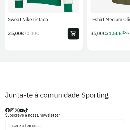
Sweat Nike Listada
T-shirt Medium Oli
Sócio
35,00€
70,00€
Preço
35,00€
31,50€
Preço
Preço
Preço
regular
regular
de
de
venda
Sócio
Junta-te à comunidade Sporting
Subscreve a nossa newsletter