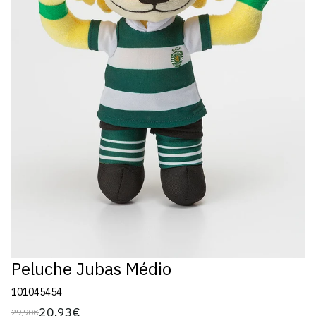
Peluche Jubas Médio
101045454
20,93€
29,90€
Preço
Preço