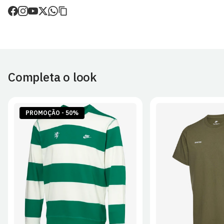
de envio.
O valor dos portes é calculado no checkout.
Devoluções
30 dias após a recepção da encomenda - aplicam-se
Termos e
Condições.
Completa o look
Artigos personalizados não podem ser devolvidos.
Para mais informações, consulta a página de
Métodos e Custos
de Envio
e
Devoluções
.
PROMOÇÃO - 50%
S
M
L
XL
2XL
S
M
L