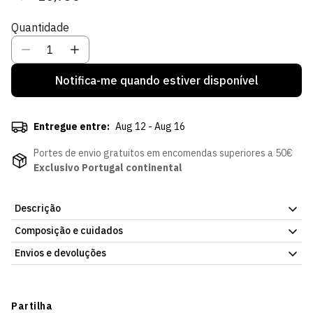
regular
de
Quantidade
venda
Notifica-me quando estiver disponível
Entregue entre:
Aug 12 - Aug 16
Portes de envio gratuitos em encomendas superiores a 50€
Exclusivo Portugal continental
Descrição
Composição e cuidados
Peluche Jubas Médio, da Loja Verde Online. Peça pensada para
os mais novos. Consulta a ficha do artigo para mais detalhes.
Envios e devoluções
Envios
Prazo estimado de entrega varia consoante o destino e método
Partilha