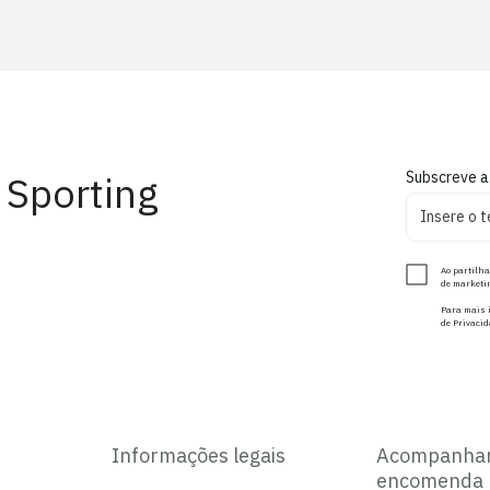
 Sporting
Subscreve a
Ao partilha
de marketin
Para mais i
de Privacid
Informações legais
Acompanha
encomenda