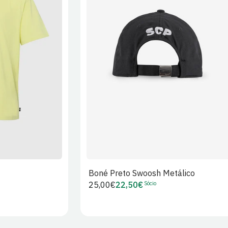
XL
2XL
S/M
M/L
L/XL
Boné Preto Swoosh Metálico
Sócio
Preço
25,00€
22,50€
Preço
regular
de
Sócio