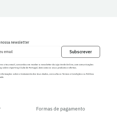
 nossa newsletter
Subscrever
res o teu email, concordas em receber a newsletter da Loja Verde Online, com comunicações
g sobre o Sporting Clube de Portugal, bem como os seus produtos e ofertas.
nformações sobre o tratamento dos teus dados, consulta os Termos e Condições e a Política
ade.
r
Formas de pagamento