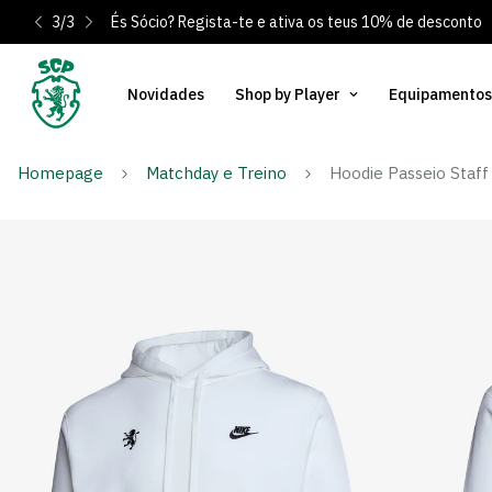
3
/
3
És Sócio? Regista-te e ativa os teus 10% de desconto
Novidades
Shop by Player
Equipamentos
Homepage
Matchday e Treino
Hoodie Passeio Staff