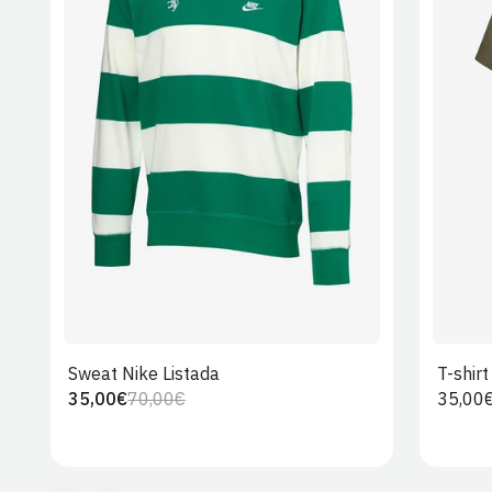
S
M
L
XL
2XL
Sweat Nike Listada
T-shir
35,00€
70,00€
Preço
35,00
Preço
Preço
regula
regular
de
venda