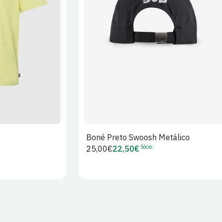
XL
2XL
S/M
M/L
L/XL
Boné Preto Swoosh Metálico
Sócio
Preço
25,00€
22,50€
Preço
regular
de
Sócio