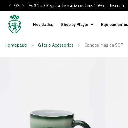
3
/
3
És Sócio? Regista-te e ativa os teus 10% de desconto
Novidades
Shop by Player
Equipamentos
Homepage
Gifts e Acessórios
Caneca Mágica SCP