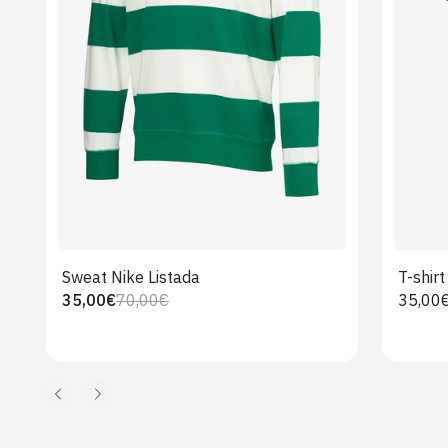
S
M
L
XL
2XL
Sweat Nike Listada
T-shir
35,00€
70,00€
Preço
35,00
Preço
Preço
regula
regular
de
venda