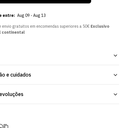
e entre:
Aug 09 - Aug 13
e envio gratuitos em encomendas superiores a 50€
Exclusivo
l continental
 SCP, da Loja Verde Online. Material resistente, para uso diário.
o e cuidados
rtugal e para o estrangeiro.
devoluções
do de entrega varia consoante o destino e método de envio.
ortes é calculado no checkout.