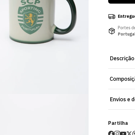
Entregu
Portes d
Portuga
Descrição
Caneca Mágica
Composiçã
Envio para Po
Envios e 
Envios
Partilha
Prazo estima
O valor dos p