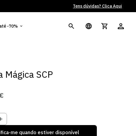
Tens dúvidas? Clica Aqui
Po
 até -70%
a Mágica SCP
0€
ifica-me quando estiver disponível