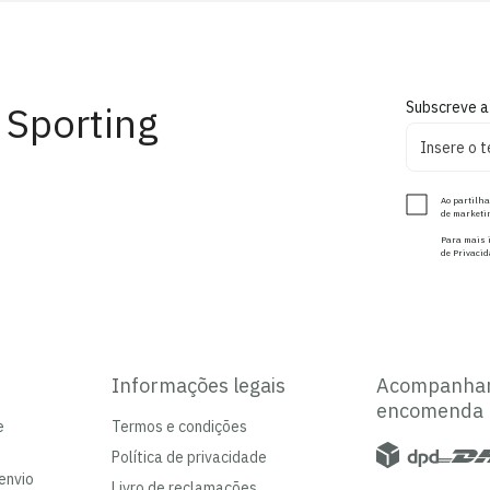
 Sporting
Subscreve a
Ao partilha
de marketin
Para mais i
de Privacid
Informações legais
Acompanha
encomenda
e
Termos e condições
Política de privacidade
envio
Livro de reclamações