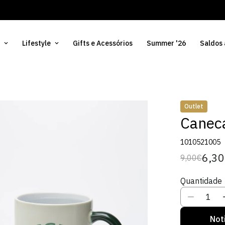
Lifestyle
Gifts e Acessórios
Summer '26
Saldos
Outlet
Canec
1010521005
6,3
9,00€
Preço
Preço
regular
de
Quantidade
venda
Not