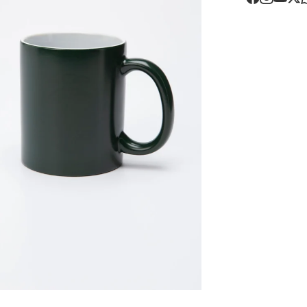
Devoluções
30 dias após
Artigos pers
Para mais in
Devoluções
.