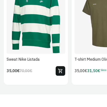
S
M
L
XL
2XL
S
M
L
Sweat Nike Listada
T-shirt Medium Oli
Sócio
35,00€
70,00€
Preço
35,00€
31,50€
Preço
Preço
Preço
regular
regular
de
de
venda
Sócio