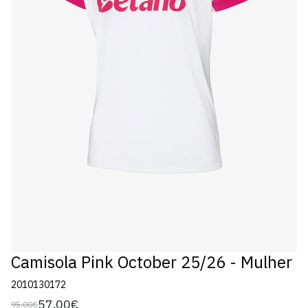
Camisola Pink October 25/26 - Mulher
2010130172
57,00€
95,00€
Preço
Preço