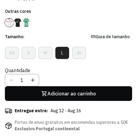
regular
de
Outras cores
venda
Tamanho:
Guia de tamanho
XS
S
M
L
XL
Variante
Variante
Variante
Variante
Variante
Esgotada
Esgotada
Esgotada
Esgotada
Esgotada
Ou
Ou
Ou
Ou
Ou
Quantidade
Indisponível
Indisponível
Indisponível
Indisponível
Indisponível
Adicionar ao carrinho
Entregue entre:
Aug 12 - Aug 16
Portes de envio gratuitos em encomendas superiores a 50€
Exclusivo Portugal continental