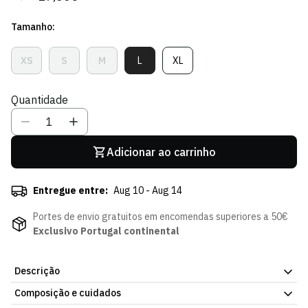
regular
de
Tamanho:
venda
XS
S
M
L
XL
Variante
Variante
Variante
Variante
Variante
Esgotada
Esgotada
Esgotada
Esgotada
Esgotada
Ou
Ou
Ou
Ou
Ou
Quantidade
Indisponível
Indisponível
Indisponível
Indisponível
Indisponível
Adicionar ao carrinho
Entregue entre:
Aug 10 - Aug 14
Portes de envio gratuitos em encomendas superiores a 50€
Exclusivo Portugal continental
Descrição
Composição e cuidados
Crop Top Grace Preto, em tecido leve para uso diário. Tecido