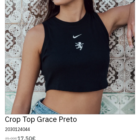
Crop Top Grace Preto
2030124044
17,50€
35,00€
Preço
Preço