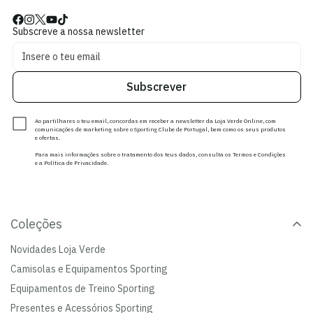
Subscreve a nossa newsletter
Subscrever
Ao partilhares o teu email, concordas em receber a newsletter da Loja Verde Online, com
comunicações de marketing sobre o Sporting Clube de Portugal, bem como os seus produtos
e ofertas.
Para mais informações sobre o tratamento dos teus dados, consulta os Termos e Condições
e a Política de Privacidade.
Coleções
Novidades Loja Verde
Camisolas e Equipamentos Sporting
Equipamentos de Treino Sporting
Presentes e Acessórios Sporting