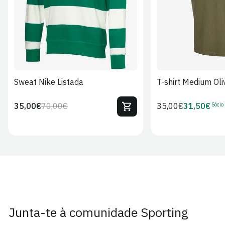
Sweat Nike Listada
T-shirt Medium Oli
Sócio
35,00€
70,00€
Preço
35,00€
31,50€
Preço
Preço
Preço
regular
regular
de
de
venda
Sócio
Junta-te à comunidade Sporting