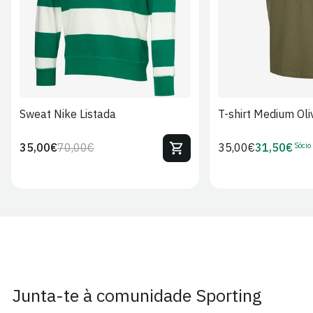
Sweat Nike Listada
T-shirt Medium Oli
Sócio
35,00€
70,00€
Preço
35,00€
31,50€
Preço
Preço
Preço
regular
regular
de
de
venda
Sócio
Junta-te à comunidade Sporting