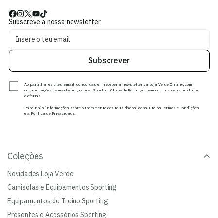
Subscreve a nossa newsletter
Subscrever
Ao partilhares o teu email, concordas em receber a newsletter da Loja Verde Online, com
comunicações de marketing sobre o Sporting Clube de Portugal, bem como os seus produtos
e ofertas.
Para mais informações sobre o tratamento dos teus dados, consulta os Termos e Condições
e a Política de Privacidade.
Coleções
Novidades Loja Verde
Camisolas e Equipamentos Sporting
Equipamentos de Treino Sporting
Presentes e Acessórios Sporting