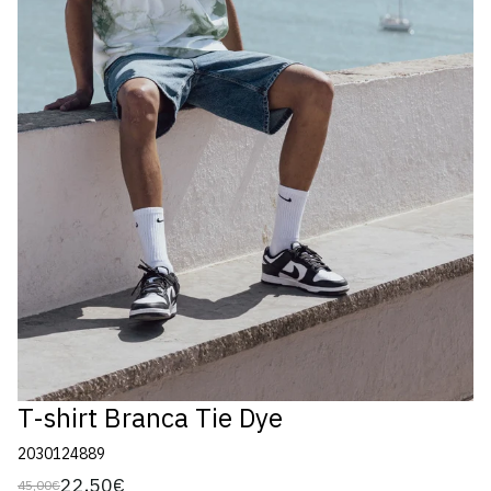
T-shirt Branca Tie Dye
2030124889
22,50€
45,00€
Preço
Preço