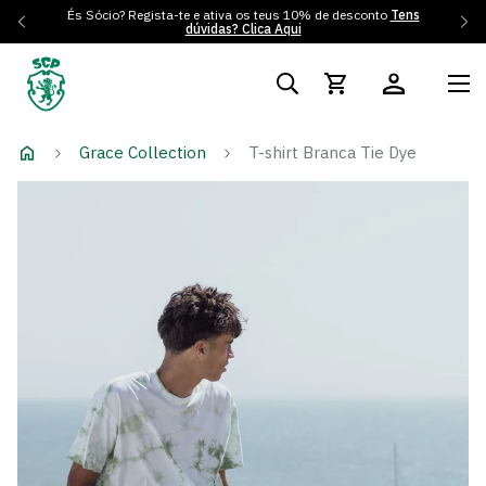
És Sócio? Regista-te e ativa os teus 10% de desconto
Tens
dúvidas? Clica Aqui
Grace Collection
T-shirt Branca Tie Dye