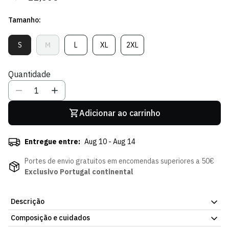
regular
de
Tamanho:
venda
S
M
L
XL
2XL
Variante
Variante
Variante
Variante
Variante
Esgotada
Esgotada
Esgotada
Esgotada
Esgotada
Ou
Ou
Ou
Ou
Ou
Quantidade
Indisponível
Indisponível
Indisponível
Indisponível
Indisponível
Adicionar ao carrinho
Entregue entre:
Aug 10 - Aug 14
Portes de envio gratuitos em encomendas superiores a 50€
Exclusivo Portugal continental
Descrição
Composição e cuidados
T-shirt Branca Tie Dye. Uma peça fácil de usar, dentro ou fora de