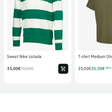
S
M
L
XL
2XL
S
M
L
Sweat Nike Listada
T-shirt Medium Oli
Sócio
35,00€
70,00€
Preço
35,00€
31,50€
Preço
Preço
Preço
regular
regular
de
de
venda
Sócio