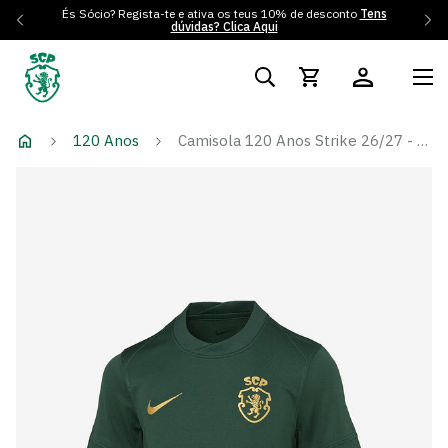
És Sócio? Regista-te e ativa os teus 10% de desconto
Tens
dúvidas? Clica Aqui
120 Anos
Camisola 120 Anos Strike 26/27 - Criança