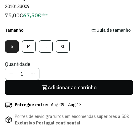
2010133009
75,00€
67,50€
Preço
Sócio
Preço
regular
de
Sócio
Tamanho:
Guia de tamanho
S
M
L
XL
Variante
Variante
Variante
Variante
Esgotada
Esgotada
Esgotada
Esgotada
Ou
Ou
Ou
Ou
Quantidade
Indisponível
Indisponível
Indisponível
Indisponível
Adicionar ao carrinho
Entregue entre:
Aug 09 - Aug 13
Portes de envio gratuitos em encomendas superiores a 50€
Exclusivo Portugal continental