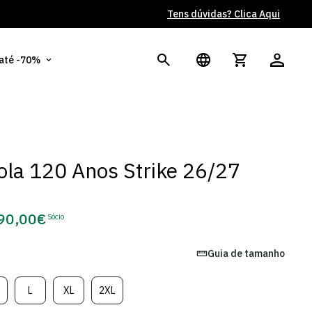
Tens dúvidas? Clica Aqui
Po
 até -70%
la 120 Anos Strike 26/27
90,00€
Sócio
Preço
de
Guia de tamanho
Sócio
L
XL
2XL
ariante
Variante
Variante
Variante
sgotada
Esgotada
Esgotada
Esgotada