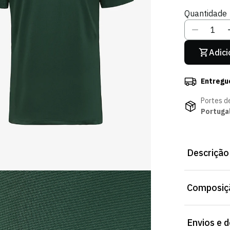
Ou
O
Quantidade
Indisponív
In
Adici
Entregu
Portes d
Portuga
Descrição
Camisola 120
Composiçã
escuro com e
anos do club
Corte direito
Composição: 
Envios e 
Importante: