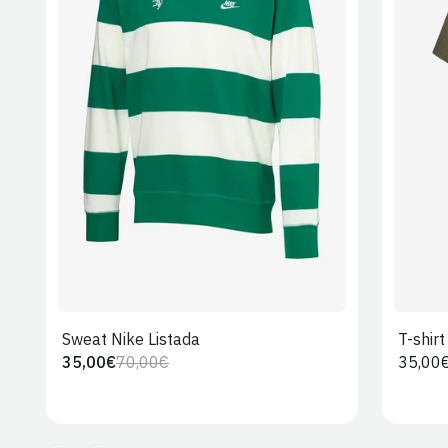
S
M
L
XL
2XL
Sweat Nike Listada
T-shir
35,00€
70,00€
Preço
35,00
Preço
Preço
regula
regular
de
venda