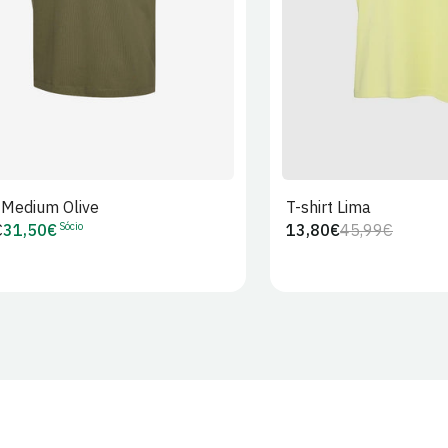
t Medium Olive
T-shirt Lima
Sócio
€
31,50€
13,80€
45,99€
Preço
Preço
Preço
r
de
regular
de
Sócio
venda