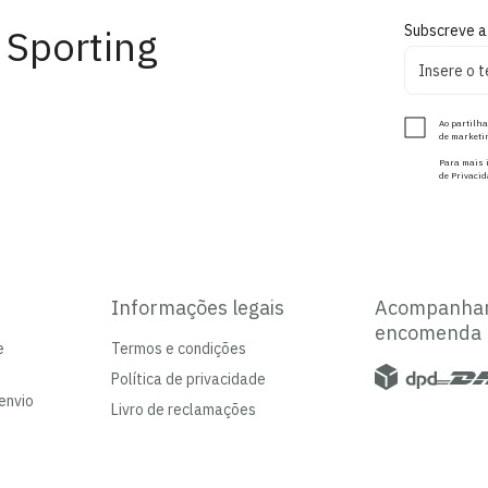
 Sporting
Subscreve a
Ao partilha
de marketin
Para mais i
de Privacid
Informações legais
Acompanha
encomenda
e
Termos e condições
Política de privacidade
envio
Livro de reclamações