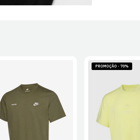
PROMOÇÃO - 70%
S
M
L
XL
2XL
S
M
L