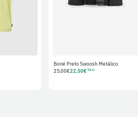
Boné Preto Swoosh Metálico
Sócio
Preço
25,00€
22,50€
Preço
regular
de
Sócio