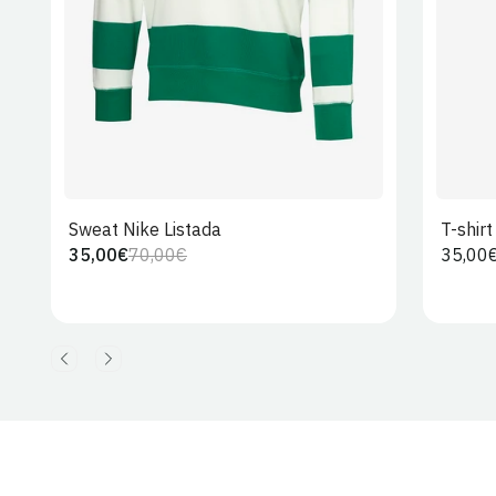
Sweat Nike Listada
T-shir
35,00€
70,00€
Preço
35,00
Preço
Preço
regula
regular
de
venda