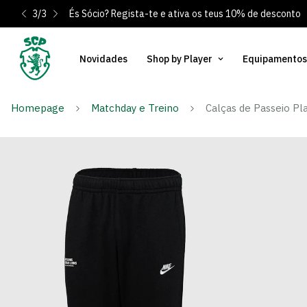
3
/
3
És Sócio? Regista-te e ativa os teus 10% de desconto
Novidades
Shop by Player
Equipamentos
Homepage
Matchday e Treino
Calças de Passeio Pl