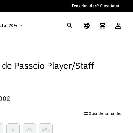
Tens dúvidas? Clica Aqui
Po
 até -70%
 de Passeio Player/Staff
00€
Guia de tamanho
L
XL
2XL
ariante
Variante
Variante
Variante