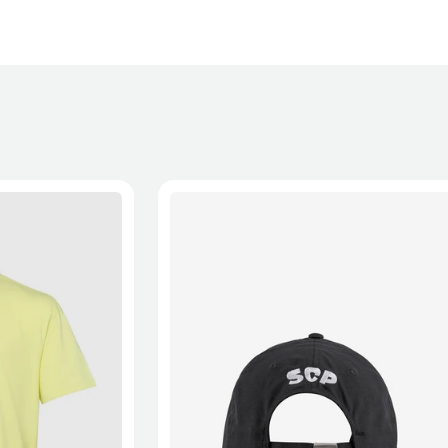
XL
2XL
S/M
M/L
L/XL