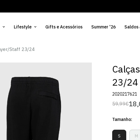
Lifestyle
Gifts e Acessórios
Summer '26
Saldos
ayer/Staff 23/24
Calças
23/24
2020217621
18,
59,99€
Preço
Preço
regular
de
Tamanho:
venda
S
M
Variante
V