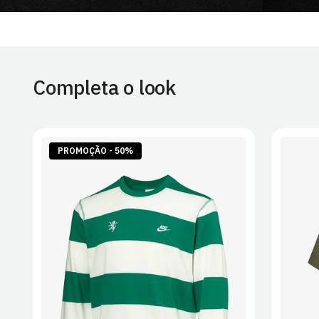
Completa o look
PROMOÇÃO - 50%
S
M
L
XL
2XL