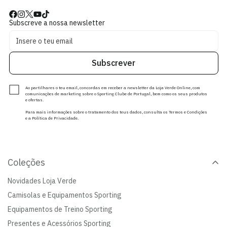
Subscreve a nossa newsletter
Subscrever
Ao partilhares o teu email, concordas em receber a newsletter da Loja Verde Online, com
comunicações de marketing sobre o Sporting Clube de Portugal, bem como os seus produtos
e ofertas.
Para mais informações sobre o tratamento dos teus dados, consulta os Termos e Condições
e a Política de Privacidade.
Coleções
Novidades Loja Verde
Camisolas e Equipamentos Sporting
Equipamentos de Treino Sporting
Presentes e Acessórios Sporting