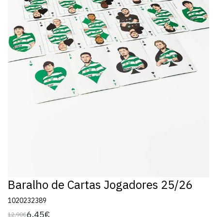
Baralho de Cartas Jogadores 25/26
1020232389
6,45€
12,90€
Preço
Preço