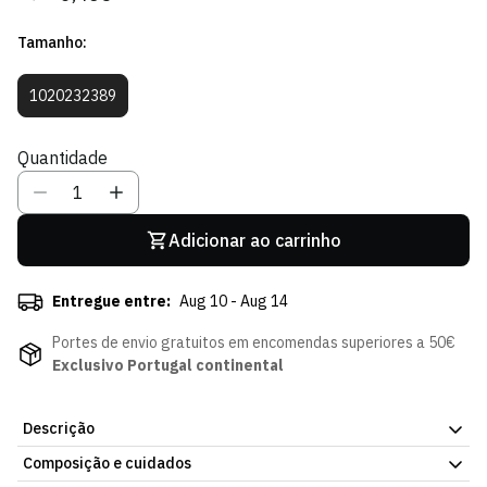
regular
de
Tamanho:
venda
1020232389
Variante
Esgotada
Ou
Quantidade
Indisponível
Adicionar ao carrinho
Entregue entre:
Aug 10 - Aug 14
Portes de envio gratuitos em encomendas superiores a 50€
Exclusivo Portugal continental
Descrição
Composição e cuidados
O Baralho de Cartas Jogadores 25/26 do Sporting Clube de