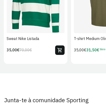
Sweat Nike Listada
T-shirt Medium Oli
Sócio
35,00€
70,00€
Preço
35,00€
31,50€
Preço
Preço
Preço
regular
regular
de
de
venda
Sócio
Junta-te à comunidade Sporting