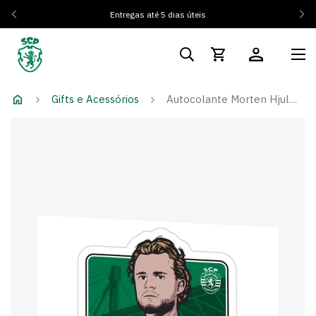
Entregas até 5 dias úteis
Gifts e Acessórios
Autocolante Morten Hjulmand 25/26