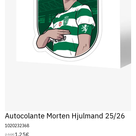
Autocolante Morten Hjulmand 25/26
1020232368
1,25€
2,50€
Preço
Preço