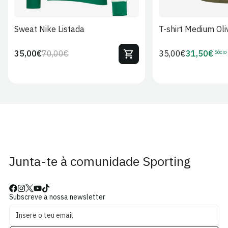
Sweat Nike Listada
T-shirt Medium Oli
Sócio
35,00€
70,00€
Preço
35,00€
31,50€
Preço
Preço
Preço
regular
regular
de
de
venda
Sócio
Junta-te à comunidade Sporting
Subscreve a nossa newsletter