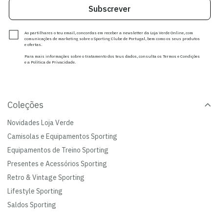
Subscrever
Ao partilhares o teu email, concordas em receber a newsletter da Loja Verde Online, com
comunicações de marketing sobre o Sporting Clube de Portugal, bem como os seus produtos
e ofertas.
Para mais informações sobre o tratamento dos teus dados, consulta os Termos e Condições
e a Política de Privacidade.
Coleções
Novidades Loja Verde
Camisolas e Equipamentos Sporting
Equipamentos de Treino Sporting
Presentes e Acessórios Sporting
Retro & Vintage Sporting
Lifestyle Sporting
Saldos Sporting