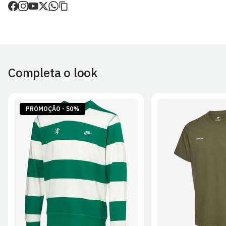
de envio.
O valor dos portes é calculado no checkout.
Devoluções
30 dias após a recepção da encomenda - aplicam-se
Termos e
Condições.
Completa o look
Artigos personalizados não podem ser devolvidos.
Para mais informações, consulta a página de
Métodos e Custos
de Envio
e
Devoluções
.
PROMOÇÃO - 50%
S
M
L
XL
2XL
S
M
L