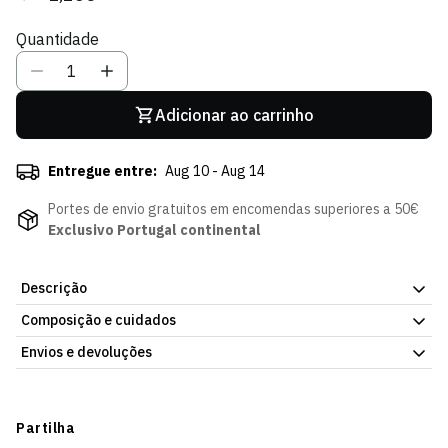
regular
de
Quantidade
venda
Adicionar ao carrinho
Entregue entre:
Aug 10 - Aug 14
Portes de envio gratuitos em encomendas superiores a 50€
Exclusivo Portugal continental
Descrição
Composição e cuidados
Autocolante Morten Hjulmand 25/26, artigo de coleção da Loja
Verde Online. Artigo oficial, com o nome do jogador em destaque.
Envios e devoluções
Já disponível na Loja Verde Online.
Envios
Prazo estimado de entrega varia consoante o destino e método
Partilha