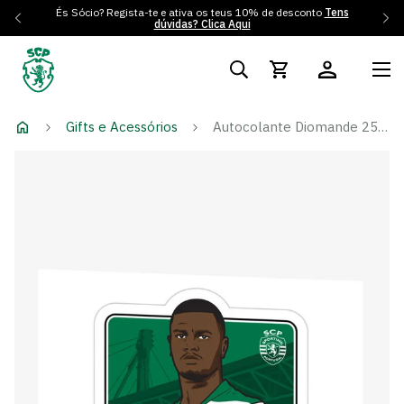
És Sócio? Regista-te e ativa os teus 10% de desconto
Tens
dúvidas? Clica Aqui
Gifts e Acessórios
Autocolante Diomande 25/26