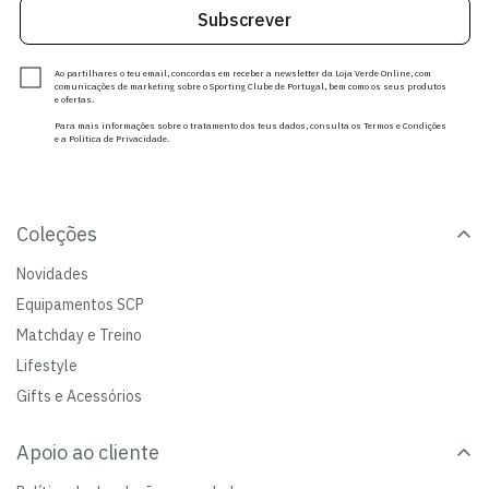
Subscrever
Ao partilhares o teu email, concordas em receber a newsletter da Loja Verde Online, com
comunicações de marketing sobre o Sporting Clube de Portugal, bem como os seus produtos
e ofertas.
Para mais informações sobre o tratamento dos teus dados, consulta os Termos e Condições
e a Política de Privacidade.
Coleções
Novidades
Equipamentos SCP
Matchday e Treino
Lifestyle
Gifts e Acessórios
Apoio ao cliente