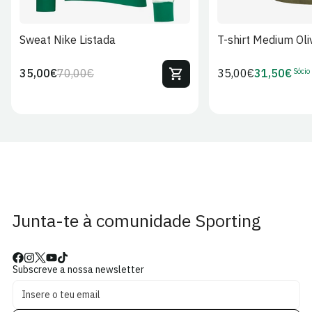
Sweat Nike Listada
T-shirt Medium Oli
Sócio
35,00€
70,00€
Preço
35,00€
31,50€
Preço
Preço
Preço
regular
regular
de
de
venda
Sócio
Junta-te à comunidade Sporting
Subscreve a nossa newsletter