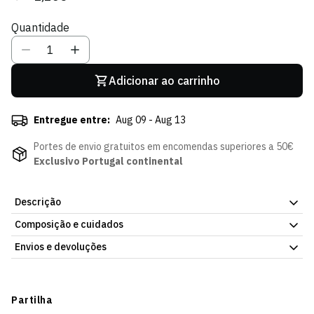
regular
de
Quantidade
venda
Adicionar ao carrinho
Entregue entre:
Aug 09 - Aug 13
Portes de envio gratuitos em encomendas superiores a 50€
Exclusivo Portugal continental
Descrição
Composição e cuidados
Autocolante Diomande 25/26, com o emblema do Sporting Clube
de Portugal. Artigo oficial do plantel do Sporting Clube de
Envios e devoluções
Portugal. Envio para Portugal e para o estrangeiro.
Envios
Prazo estimado de entrega varia consoante o destino e método
Partilha