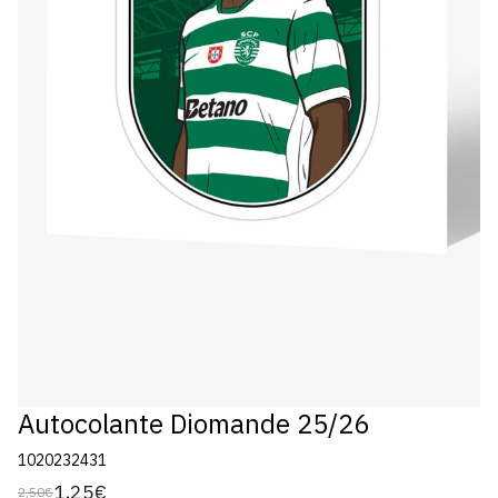
Autocolante Diomande 25/26
1020232431
1,25€
2,50€
Preço
Preço