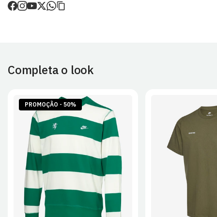
de envio.
O valor dos portes é calculado no checkout.
Devoluções
30 dias após a recepção da encomenda - aplicam-se
Termos e
Condições.
Completa o look
Artigos personalizados não podem ser devolvidos.
Para mais informações, consulta a página de
Métodos e Custos
de Envio
e
Devoluções
.
PROMOÇÃO - 50%
S
M
L
XL
2XL
S
M
L