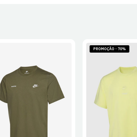
PROMOÇÃO - 70%
S
M
L
XL
2XL
S
M
L