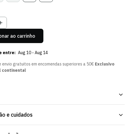
sgotada
Esgotada
Esgotada
Esgotada
u
Ou
Ou
Ou
el
ndisponível
Indisponível
Indisponível
Indisponível
onar ao carrinho
e entre:
Aug 10 - Aug 14
e envio gratuitos em encomendas superiores a 50€
Exclusivo
l continental
u orgulho leonino com a Camisola Principal do Sporting CP
o e cuidados
FA Champions League.
 Fit