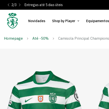
2
/
3
Entregas até 5 dias úteis
Novidades
Shop by Player
Equipamentos
Homepage
Até -50%
Camisola Principal Champion