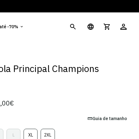
És
 até -70%
la Principal Champions
,00€
Guia de tamanho
L
XL
2XL
ariante
Variante
Variante
Variante