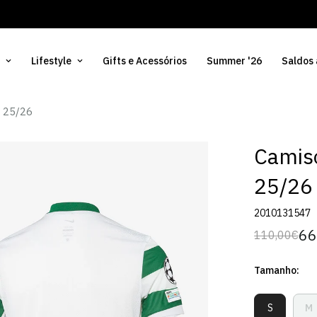
Lifestyle
Gifts e Acessórios
Summer '26
Saldos
s 25/26
Camiso
25/26
2010131547
66
110,00€
Preço
Preço
regular
de
Tamanho:
venda
S
M
Variante
V