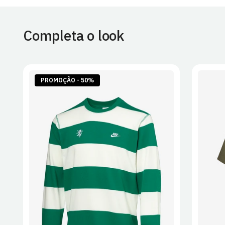
Completa o look
PROMOÇÃO - 50%
S
M
L
XL
2XL