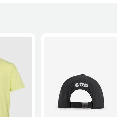
XL
2XL
S/M
M/L
L/XL