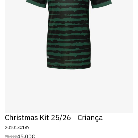
Christmas Kit 25/26 - Criança
2010130187
45,00€
75,00€
Preço
Preço