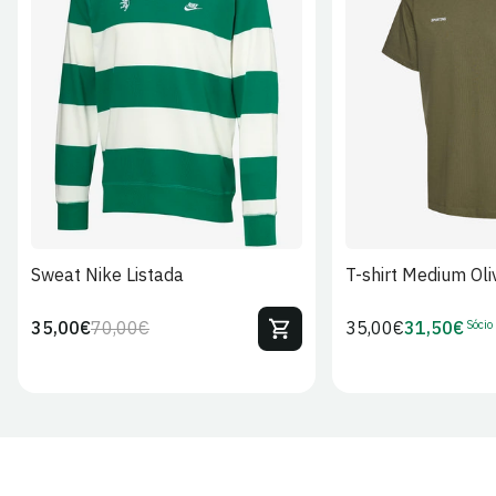
S
M
L
XL
2XL
S
M
L
Sweat Nike Listada
T-shirt Medium Oli
Sócio
35,00€
70,00€
Preço
35,00€
31,50€
Preço
Preço
Preço
regular
regular
de
de
venda
Sócio