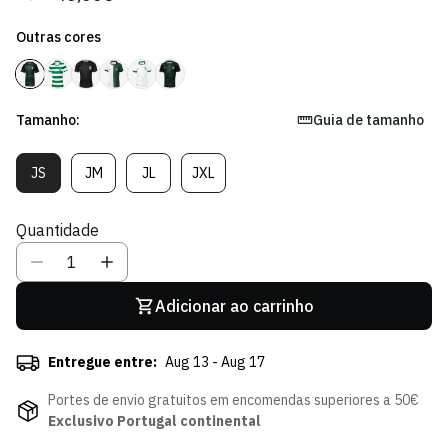
regular
de
Outras cores
venda
Tamanho:
Guia de tamanho
JS
JM
JL
JXL
Variante
Variante
Variante
Variante
Esgotada
Esgotada
Esgotada
Esgotada
Ou
Ou
Ou
Ou
Quantidade
Indisponível
Indisponível
Indisponível
Indisponível
Adicionar ao carrinho
Entregue entre:
Aug 13 - Aug 17
Portes de envio gratuitos em encomendas superiores a 50€
Exclusivo Portugal continental