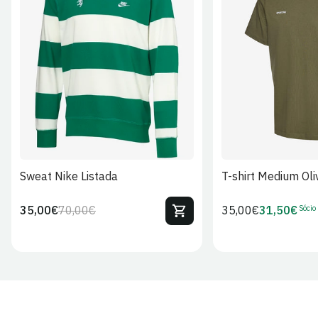
S
M
L
XL
2XL
S
M
L
Sweat Nike Listada
T-shirt Medium Oli
Sócio
35,00€
70,00€
Preço
35,00€
31,50€
Preço
Preço
Preço
regular
regular
de
de
venda
Sócio