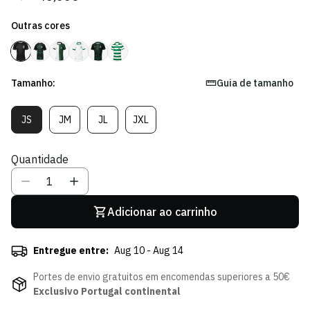
regular
de
Outras cores
venda
Tamanho:
Guia de tamanho
JS
JM
JL
JXL
Variante
Variante
Variante
Variante
Esgotada
Esgotada
Esgotada
Esgotada
Ou
Ou
Ou
Ou
Quantidade
Indisponível
Indisponível
Indisponível
Indisponível
Adicionar ao carrinho
Entregue entre:
Aug 10 - Aug 14
Portes de envio gratuitos em encomendas superiores a 50€
Exclusivo Portugal continental