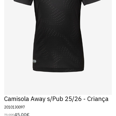
Camisola Away s/Pub 25/26 - Criança
2010130097
45,00€
75,00€
Preço
Preço