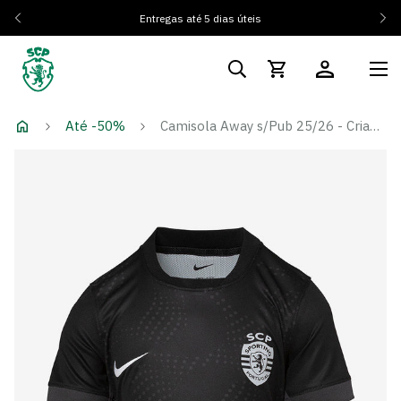
Entregas até 5 dias úteis
Até -50%
Camisola Away s/Pub 25/26 - Criança