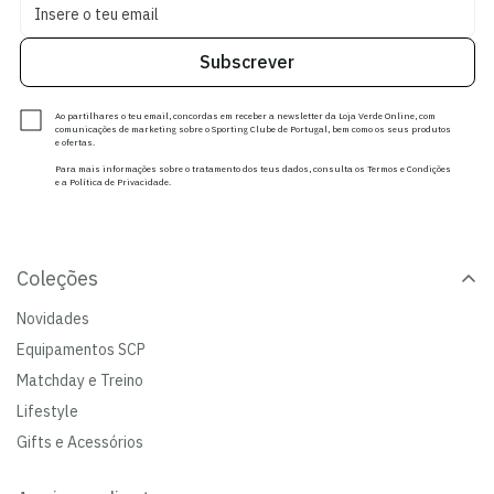
Subscrever
Ao partilhares o teu email, concordas em receber a newsletter da Loja Verde Online, com
comunicações de marketing sobre o Sporting Clube de Portugal, bem como os seus produtos
e ofertas.
Para mais informações sobre o tratamento dos teus dados, consulta os Termos e Condições
e a Política de Privacidade.
Coleções
Novidades
Equipamentos SCP
Matchday e Treino
Lifestyle
Gifts e Acessórios