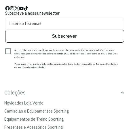
Subscreve a nossa newsletter
Subscrever
Ao partilhares o teu email, concordas em receber a newsletter da Loja Verde Online, com
comunicações de marketing sobre o Sporting Clube de Portugal, bem como os seus produtos
e ofertas.
Para mais informações sobre o tratamento dos teus dados, consulta os Termos e Condições
e a Política de Privacidade.
Coleções
Novidades Loja Verde
Camisolas e Equipamentos Sporting
Equipamentos de Treino Sporting
Presentes e Acessórios Sporting