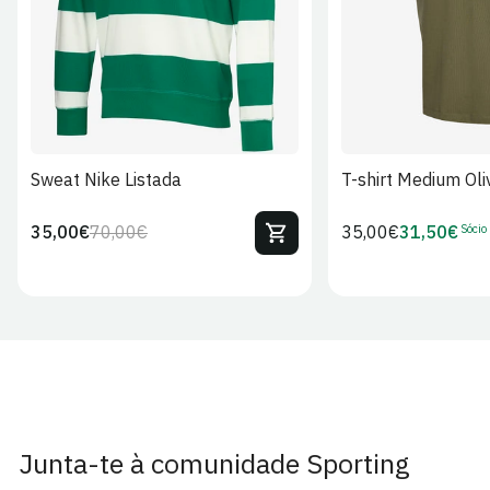
Sweat Nike Listada
T-shirt Medium Oli
Sócio
35,00€
70,00€
Preço
35,00€
31,50€
Preço
Preço
Preço
regular
regular
de
de
venda
Sócio
Junta-te à comunidade Sporting