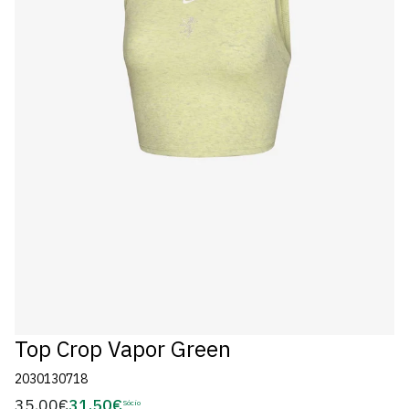
Top Crop Vapor Green
2030130718
35,00€
31,50€
Preço
Sócio
Preço