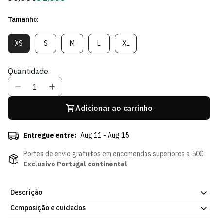
regular
de
Tamanho:
Sócio
XS
S
M
L
XL
Variante
Variante
Variante
Variante
Variante
Esgotada
Esgotada
Esgotada
Esgotada
Esgotada
Ou
Ou
Ou
Ou
Ou
Quantidade
Indisponível
Indisponível
Indisponível
Indisponível
Indisponível
Adicionar ao carrinho
Entregue entre:
Aug 11 - Aug 15
Portes de envio gratuitos em encomendas superiores a 50€
Exclusivo Portugal continental
Descrição
Composição e cuidados
Top Crop Vapor Green, peça oficial da Loja Verde Online. Tecido