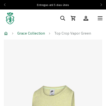
És Sócio? Regista-te e ativa os teus 10% de desconto
Tens
dúvidas? Clica Aqui
Grace Collection
Top Crop Vapor Green