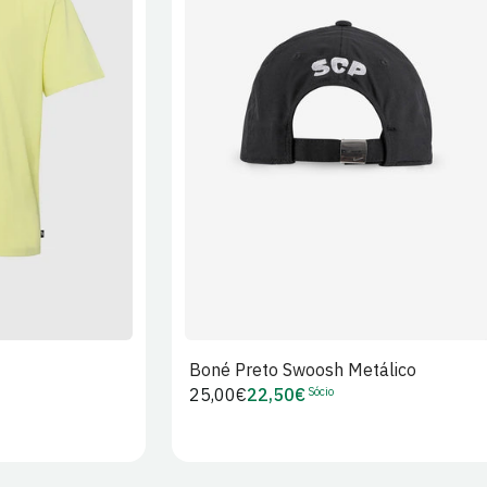
XL
2XL
S/M
M/L
L/XL
Boné Preto Swoosh Metálico
Sócio
Preço
25,00€
22,50€
Preço
regular
de
Sócio