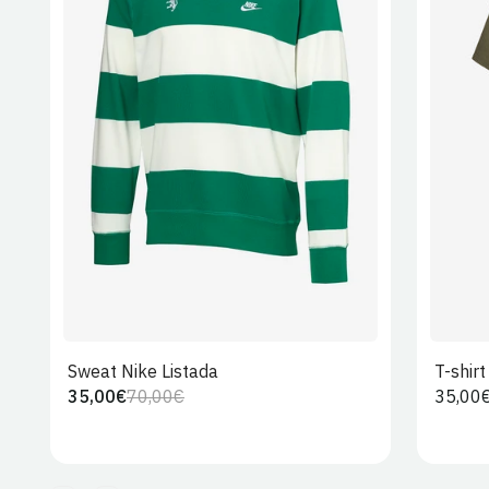
S
M
L
XL
2XL
Sweat Nike Listada
T-shir
35,00€
70,00€
Preço
35,00
Preço
Preço
regula
regular
de
venda