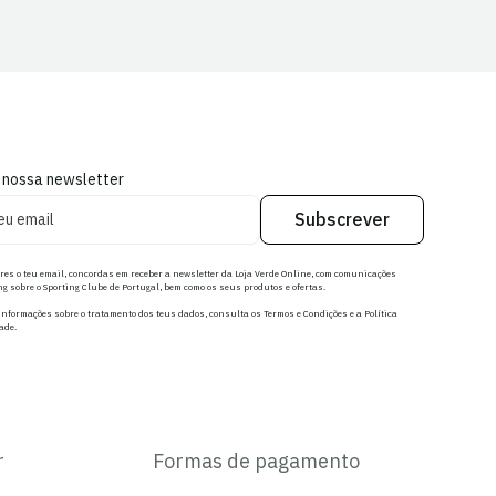
 nossa newsletter
Subscrever
res o teu email, concordas em receber a newsletter da Loja Verde Online, com comunicações
g sobre o Sporting Clube de Portugal, bem como os seus produtos e ofertas.
nformações sobre o tratamento dos teus dados, consulta os Termos e Condições e a Política
ade.
r
Formas de pagamento