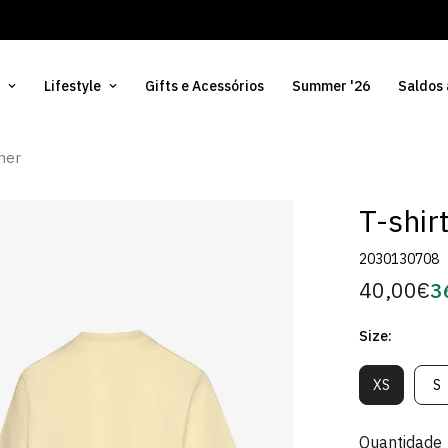
Lifestyle
Gifts e Acessórios
Summer '26
Saldos
lher
T-shir
2030130708
40,00€
3
Preço
Pr
regular
d
Size:
Só
XS
S
Variante
V
Esgotada
E
Ou
O
Quantidade
Indisponív
In