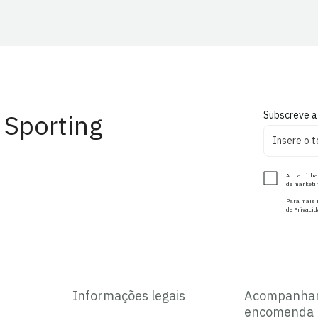
 Sporting
Subscreve a
Ao partilha
de marketin
Para mais i
de Privacid
Informações legais
Acompanha
encomenda