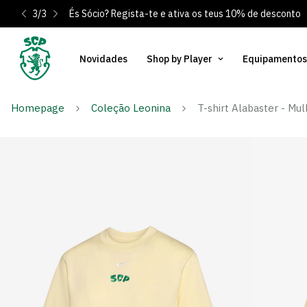
3
/
3
És Sócio? Regista-te e ativa os teus 10% de desconto
Novidades
Shop by Player
Equipamentos
Homepage
Coleção Leonina
T-shirt Alabaster - Mu