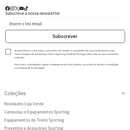
Subscreve a nossa newsletter
Subscrever
Ao partilhares o teu email, concordas em receber a newsletter da Loja Verde Online, com
comunicações de marketing sobre o Sporting Clube de Portugal, bem como os seus produtos
e ofertas.
Para mais informações sobre o tratamento dos teus dados, consulta os Termos e Condições
e a Política de Privacidade.
Coleções
Novidades Loja Verde
Camisolas e Equipamentos Sporting
Equipamentos de Treino Sporting
Presentes e Acessórios Sporting