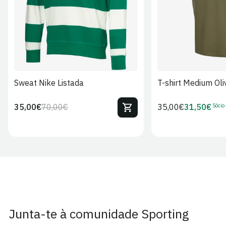
Sweat Nike Listada
T-shirt Medium Oli
Sócio
35,00€
70,00€
Preço
35,00€
31,50€
Preço
Preço
Preço
regular
regular
de
de
venda
Sócio
Junta-te à comunidade Sporting