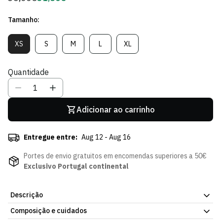
regular
de
Tamanho:
Sócio
XS
S
M
L
XL
Variante
Variante
Variante
Variante
Variante
Esgotada
Esgotada
Esgotada
Esgotada
Esgotada
Ou
Ou
Ou
Ou
Ou
Quantidade
Indisponível
Indisponível
Indisponível
Indisponível
Indisponível
Adicionar ao carrinho
Entregue entre:
Aug 12 - Aug 16
Portes de envio gratuitos em encomendas superiores a 50€
Exclusivo Portugal continental
Descrição
Composição e cuidados
T-shirt Crop Pink Foam - Mulher. Uma peça fácil de usar, dentro ou