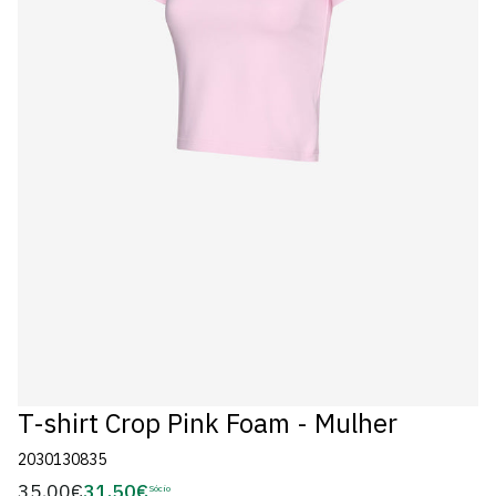
T-shirt Crop Pink Foam - Mulher
2030130835
35,00€
31,50€
Preço
Sócio
Preço