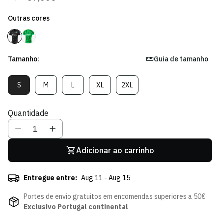
regular
de
Outras cores
venda
Tamanho:
Guia de tamanho
S
M
L
XL
2XL
Variante
Variante
Variante
Variante
Variante
Esgotada
Esgotada
Esgotada
Esgotada
Esgotada
Ou
Ou
Ou
Ou
Ou
Quantidade
Indisponível
Indisponível
Indisponível
Indisponível
Indisponível
Adicionar ao carrinho
Entregue entre:
Aug 11 - Aug 15
Portes de envio gratuitos em encomendas superiores a 50€
Exclusivo Portugal continental