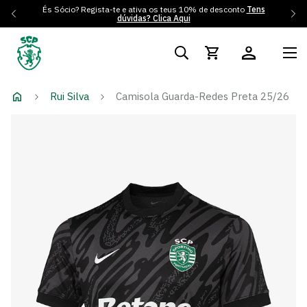
És Sócio? Regista-te e ativa os teus 10% de desconto
Tens
dúvidas? Clica Aqui
Rui Silva
Camisola Guarda-Redes Preta 25/26