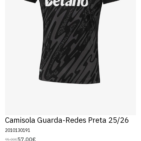
Camisola Guarda-Redes Preta 25/26
2010130191
57,00€
95,00€
Preço
Preço