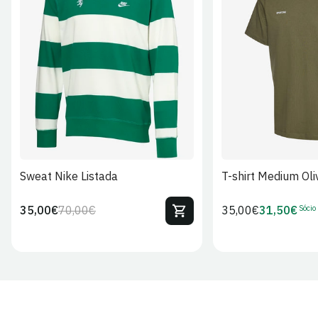
S
M
L
XL
2XL
S
M
L
Sweat Nike Listada
T-shirt Medium Oli
Sócio
35,00€
70,00€
Preço
35,00€
31,50€
Preço
Preço
Preço
regular
regular
de
de
venda
Sócio