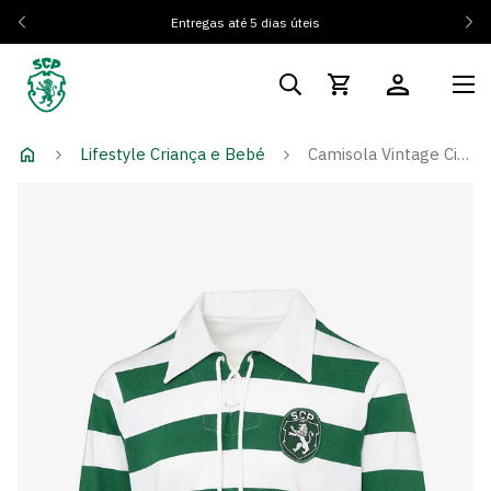
Entregas até 5 dias úteis
Lifestyle Criança e Bebé
Camisola Vintage Cinco Violinos Limited Edition - Criança