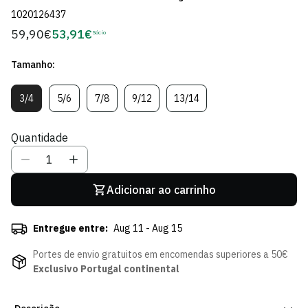
1020126437
59,90€
53,91€
Preço
Sócio
Preço
regular
de
Tamanho:
Sócio
3/4
5/6
7/8
9/12
13/14
Variante
Variante
Variante
Variante
Variante
Esgotada
Esgotada
Esgotada
Esgotada
Esgotada
Ou
Ou
Ou
Ou
Ou
Quantidade
Indisponível
Indisponível
Indisponível
Indisponível
Indisponível
Adicionar ao carrinho
Entregue entre:
Aug 11 - Aug 15
Portes de envio gratuitos em encomendas superiores a 50€
Exclusivo Portugal continental