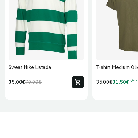
S
M
L
XL
2XL
S
M
L
Sweat Nike Listada
T-shirt Medium Oli
Sócio
35,00€
70,00€
Preço
35,00€
31,50€
Preço
Preço
Preço
regular
regular
de
de
venda
Sócio