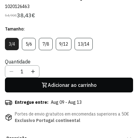
1020126463
38,43€
54,90€
Preço
Preço
regular
de
Tamanho:
venda
3/4
5/6
7/8
9/12
13/14
Variante
Variante
Variante
Variante
Variante
Esgotada
Esgotada
Esgotada
Esgotada
Esgotada
Ou
Ou
Ou
Ou
Ou
Quantidade
Indisponível
Indisponível
Indisponível
Indisponível
Indisponível
Adicionar ao carrinho
Entregue entre:
Aug 09 - Aug 13
Portes de envio gratuitos em encomendas superiores a 50€
Exclusivo Portugal continental