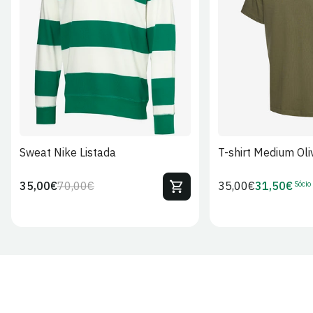
S
M
L
XL
2XL
S
M
L
Sweat Nike Listada
T-shirt Medium Oli
Sócio
35,00€
70,00€
Preço
35,00€
31,50€
Preço
Preço
Preço
regular
regular
de
de
venda
Sócio