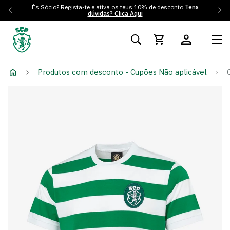
És Sócio? Regista-te e ativa os teus 10% de desconto
Tens
dúvidas? Clica Aqui
Produtos com desconto - Cupões Não aplicável