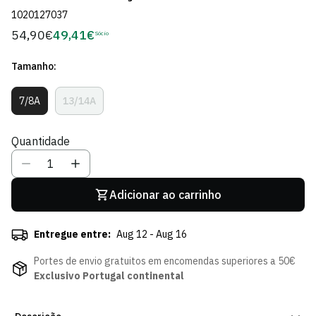
1020127037
54,90€
49,41€
Preço
Sócio
Preço
regular
de
Tamanho:
Sócio
7/8A
13/14A
Variante
Variante
Esgotada
Esgotada
Ou
Ou
Quantidade
Indisponível
Indisponível
Adicionar ao carrinho
Entregue entre:
Aug 12 - Aug 16
Portes de envio gratuitos em encomendas superiores a 50€
Exclusivo Portugal continental