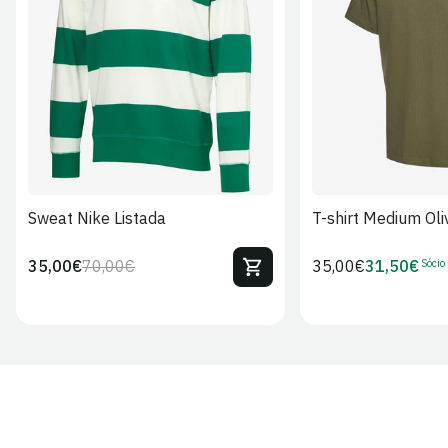
S
M
L
XL
2XL
S
M
L
Sweat Nike Listada
T-shirt Medium Oli
Sócio
35,00€
70,00€
Preço
35,00€
31,50€
Preço
Preço
Preço
regular
regular
de
de
venda
Sócio