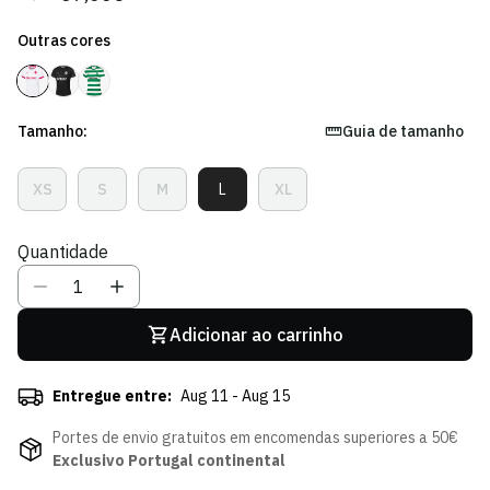
regular
de
Outras cores
venda
Tamanho:
Guia de tamanho
XS
S
M
L
XL
Variante
Variante
Variante
Variante
Variante
Esgotada
Esgotada
Esgotada
Esgotada
Esgotada
Ou
Ou
Ou
Ou
Ou
Quantidade
Indisponível
Indisponível
Indisponível
Indisponível
Indisponível
Adicionar ao carrinho
Entregue entre:
Aug 11 - Aug 15
Portes de envio gratuitos em encomendas superiores a 50€
Exclusivo Portugal continental