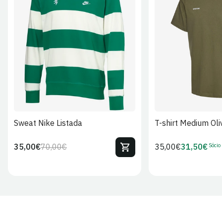
S
M
L
XL
2XL
S
M
L
Sweat Nike Listada
T-shirt Medium Oli
Sócio
35,00€
70,00€
Preço
35,00€
31,50€
Preço
Preço
Preço
regular
regular
de
de
venda
Sócio