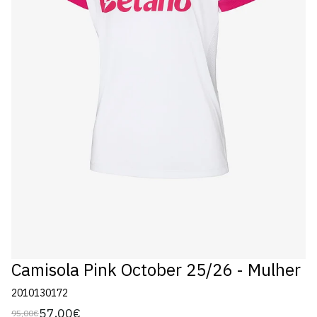
Camisola Pink October 25/26 - Mulher
2010130172
57,00€
95,00€
Preço
Preço