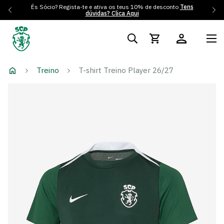
És Sócio? Regista-te e ativa os teus 10% de desconto
Tens
dúvidas? Clica Aqui
Treino
T-shirt Treino Player 26/27