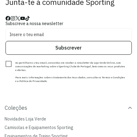
Junta-te à comunidade Sporting
Subscreve a nossa newsletter
Subscrever
Ao partilhares o teu email, concordas em receber a newsletter da Loja Verde Online, com
comunicações de marketing sobre o Sporting Clube de Portugal, bem como os seus produtos
e ofertas.
Para mais informações sobre o tratamento dos teus dados, consulta os Termos e Condições
e a Política de Privacidade.
Coleções
Novidades Loja Verde
Camisolas e Equipamentos Sporting
Equipamentos de Treino Sporting