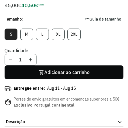
45,00€
40,50€
Preço
Sócio
Preço
regular
de
Sócio
Tamanho:
Guia de tamanho
S
M
L
XL
2XL
Variante
Variante
Variante
Variante
Variante
Esgotada
Esgotada
Esgotada
Esgotada
Esgotada
Ou
Ou
Ou
Ou
Ou
Quantidade
Indisponível
Indisponível
Indisponível
Indisponível
Indisponível
Adicionar ao carrinho
Entregue entre:
Aug 11 - Aug 15
Portes de envio gratuitos em encomendas superiores a 50€
Exclusivo Portugal continental
Descrição