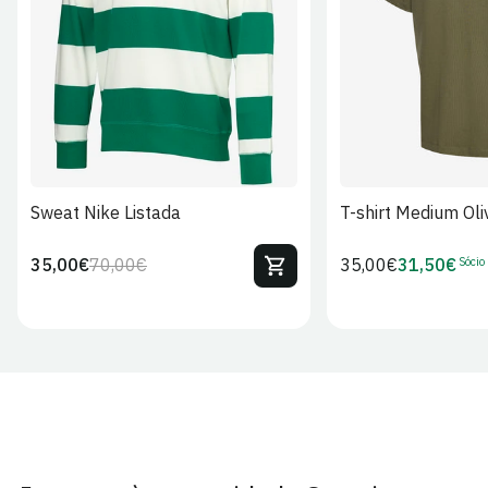
S
M
L
XL
2XL
S
M
L
Sweat Nike Listada
T-shirt Medium Oli
Sócio
35,00€
70,00€
Preço
35,00€
31,50€
Preço
Preço
Preço
regular
regular
de
de
venda
Sócio