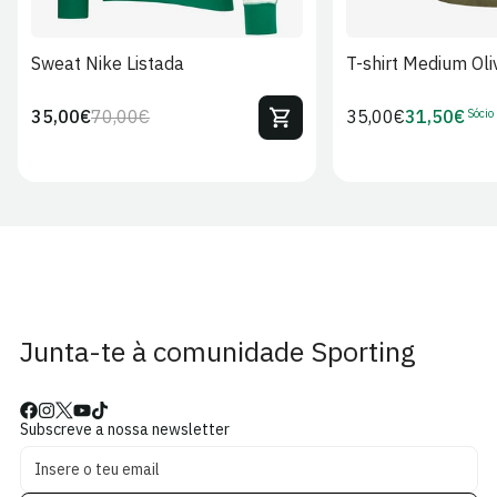
Sweat Nike Listada
T-shirt Medium Oli
Sócio
35,00€
70,00€
Preço
35,00€
31,50€
Preço
Preço
Preço
regular
regular
de
de
venda
Sócio
Junta-te à comunidade Sporting
Subscreve a nossa newsletter