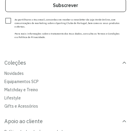
Subscrever
Ao partilhares o teu email, concordas em receber a newsletter da Loja Verde Online, com
comunicações de marketing sobre o Sporting Clube de Portugal, bem como os seus produtos
e ofertas.
Para mais informações sobre o tratamento dos teus dados, consulta os Termos e Condições
e a Política de Privacidade.
Coleções
Novidades
Equipamentos SCP
Matchday e Treino
Lifestyle
Gifts e Acessórios
Apoio ao cliente