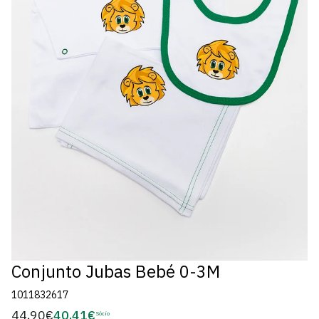
Conjunto Jubas Bebé 0-3M
1011832617
44,90€
40,41€
Preço
Sócio
Preço