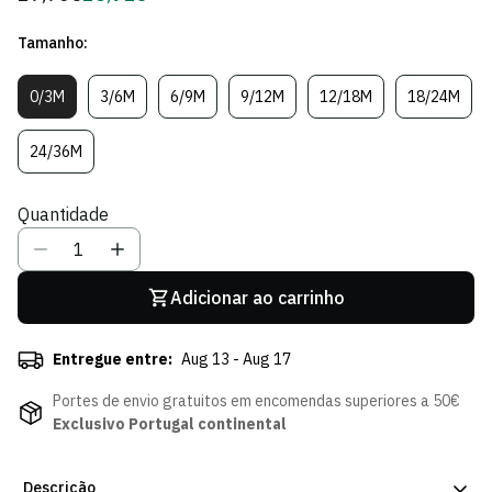
regular
de
Tamanho:
Sócio
0/3M
3/6M
6/9M
9/12M
12/18M
18/24M
Variante
Variante
Variante
Variante
Variante
Variante
Esgotada
Esgotada
Esgotada
Esgotada
Esgotada
Esgotad
Ou
Ou
Ou
Ou
Ou
Ou
24/36M
Variante
Indisponível
Indisponível
Indisponível
Indisponível
Indisponível
Indispon
Esgotada
Ou
Quantidade
Indisponível
Adicionar ao carrinho
Entregue entre:
Aug 13 - Aug 17
Portes de envio gratuitos em encomendas superiores a 50€
Exclusivo Portugal continental
Descrição