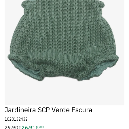
Jardineira SCP Verde Escura
1020132432
29,90€
26,91€
Preço
Sócio
Preço