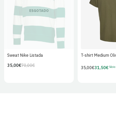
S
M
L
ESGOTADO
Sweat Nike Listada
T-shirt Medium Oli
35,00€
70,00€
Preço
Preço
Sócio
Preço
35,00€
31,50€
Preço
regular
de
regular
de
venda
Sócio