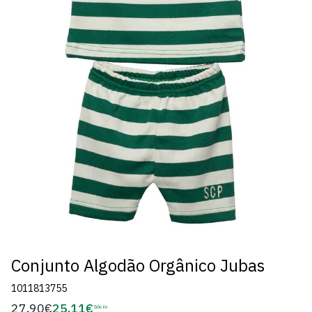
Conjunto Algodão Orgânico Jubas
1011813755
27,90€
25,11€
Preço
Sócio
Preço