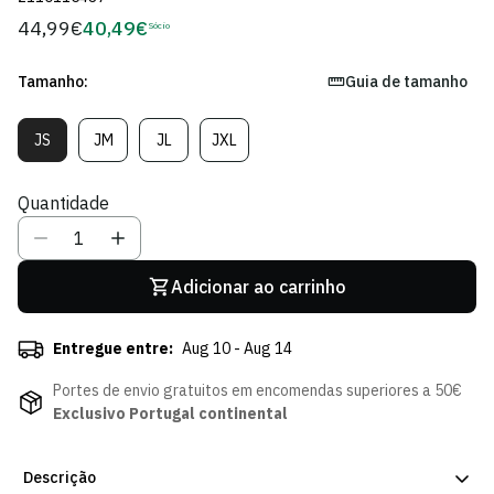
44,99€
40,49€
Preço
Sócio
Preço
regular
de
Sócio
Tamanho:
Guia de tamanho
JS
JM
JL
JXL
Variante
Variante
Variante
Variante
Esgotada
Esgotada
Esgotada
Esgotada
Ou
Ou
Ou
Ou
Quantidade
Indisponível
Indisponível
Indisponível
Indisponível
Adicionar ao carrinho
Entregue entre:
Aug 10 - Aug 14
Portes de envio gratuitos em encomendas superiores a 50€
Exclusivo Portugal continental
Descrição