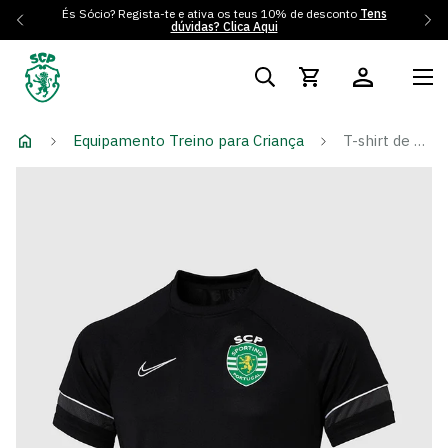
És Sócio? Regista-te e ativa os teus 10% de desconto
Tens
dúvidas? Clica Aqui
Equipamento Treino para Criança
T-shirt de Treino Preta logo SCP - Criança