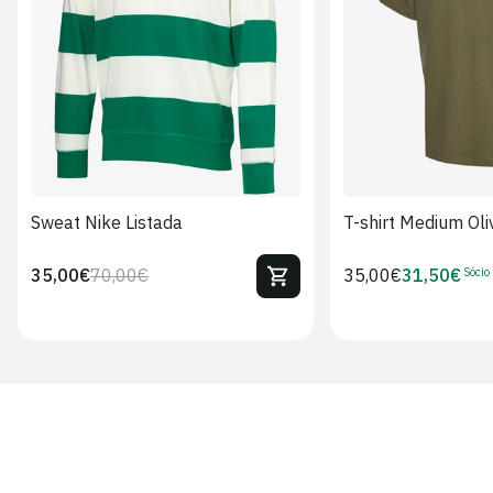
S
M
L
XL
2XL
S
M
L
Sweat Nike Listada
T-shirt Medium Oli
Sócio
35,00€
70,00€
Preço
35,00€
31,50€
Preço
Preço
Preço
regular
regular
de
de
venda
Sócio