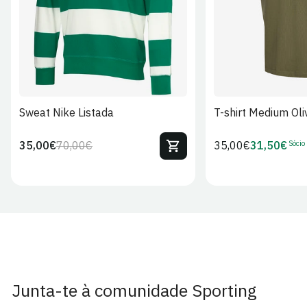
Sweat Nike Listada
T-shirt Medium Oli
Sócio
35,00€
70,00€
Preço
35,00€
31,50€
Preço
Preço
Preço
regular
regular
de
de
venda
Sócio
Junta-te à comunidade Sporting