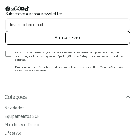
Subscreve a nossa newsletter
Subscrever
Ao partilhares o teu email, concordas em receber a newsletter da Loja Verde Online, com
comunicações de marketing sobre o Sporting Clube de Portugal, bem como os seus produtos
e ofertas.
Para mais informações sobre o tratamento dos teus dados, consulta os Termos e Condições
e a Política de Privacidade.
Coleções
Novidades
Equipamentos SCP
Matchday e Treino
Lifestyle