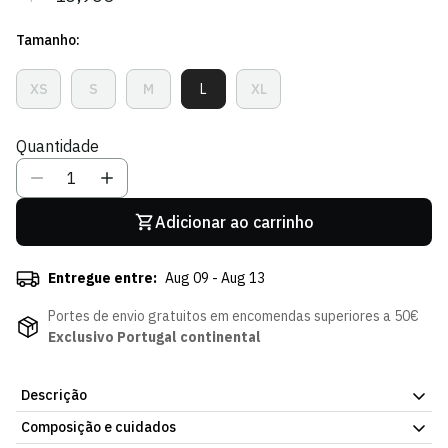
regular
de
Tamanho:
venda
XS
S
M
L
XL
Variante
Variante
Variante
Variante
Variante
Esgotada
Esgotada
Esgotada
Esgotada
Esgotada
Ou
Ou
Ou
Ou
Ou
Quantidade
Indisponível
Indisponível
Indisponível
Indisponível
Indisponível
Adicionar ao carrinho
Entregue entre:
Aug 09 - Aug 13
Portes de envio gratuitos em encomendas superiores a 50€
Exclusivo Portugal continental
Descrição
Composição e cuidados
T-shirt Golden Echo Pink - Mulher, parte da coleção oficial do