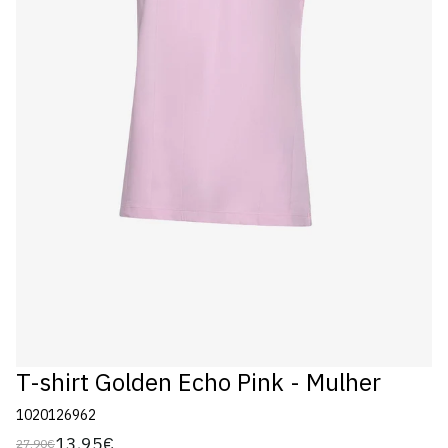
T-shirt Golden Echo Pink - Mulher
1020126962
13,95€
27,90€
Preço
Preço