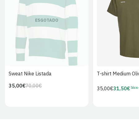
S
M
L
ESGOTADO
Sweat Nike Listada
T-shirt Medium Oli
35,00€
70,00€
Preço
Preço
Sócio
Preço
35,00€
31,50€
Preço
regular
de
regular
de
venda
Sócio