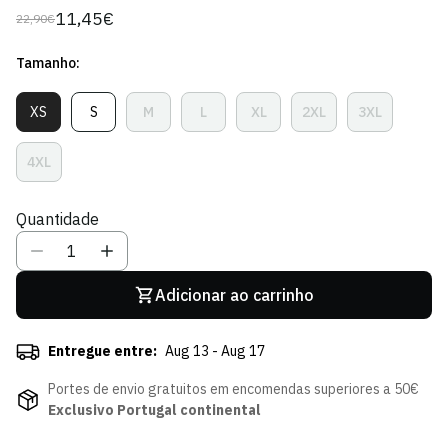
11,45€
22,90€
Preço
Preço
regular
de
Tamanho:
venda
XS
S
M
L
XL
2XL
3XL
Variante
Variante
Variante
Variante
Variante
Variante
Variante
Esgotada
Esgotada
Esgotada
Esgotada
Esgotada
Esgotada
Esgotada
Ou
Ou
Ou
Ou
Ou
Ou
Ou
4XL
Variante
Indisponível
Indisponível
Indisponível
Indisponível
Indisponível
Indisponível
Indisponíve
Esgotada
Ou
Quantidade
Indisponível
Adicionar ao carrinho
Entregue entre:
Aug 13 - Aug 17
Portes de envio gratuitos em encomendas superiores a 50€
Exclusivo Portugal continental