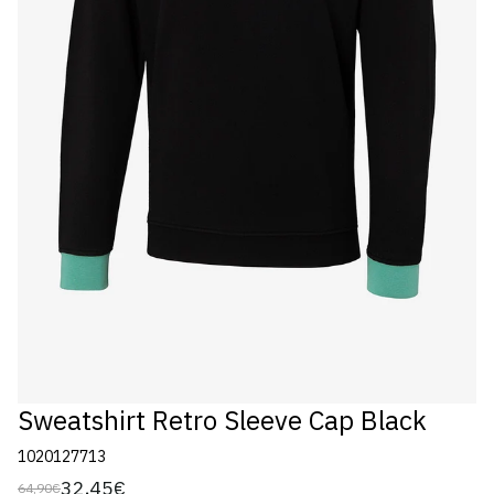
Sweatshirt Retro Sleeve Cap Black
1020127713
32,45€
64,90€
Preço
Preço