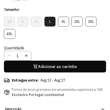
regular
de
Tamanho:
venda
XS
S
M
L
XL
2XL
3XL
Variante
Variante
Variante
Variante
Variante
Variante
Variante
Esgotada
Esgotada
Esgotada
Esgotada
Esgotada
Esgotada
Esgotada
Ou
Ou
Ou
Ou
Ou
Ou
Ou
4XL
Variante
Indisponível
Indisponível
Indisponível
Indisponível
Indisponível
Indisponível
Indisponível
Esgotada
Ou
Quantidade
Indisponível
Adicionar ao carrinho
Entregue entre:
Aug 13 - Aug 17
Portes de envio gratuitos em encomendas superiores a 50€
Exclusivo Portugal continental
Descrição