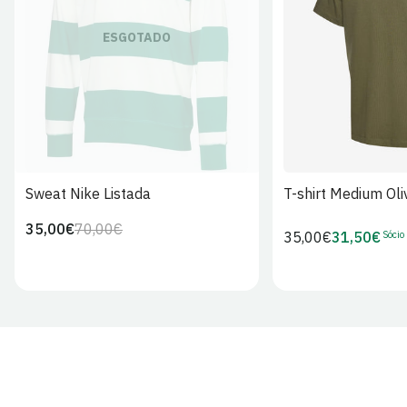
S
M
L
ESGOTADO
Sweat Nike Listada
T-shirt Medium Oli
35,00€
70,00€
Preço
Preço
Sócio
Preço
35,00€
31,50€
Preço
regular
de
regular
de
venda
Sócio