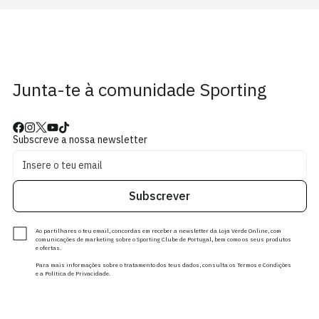
Junta-te à comunidade Sporting
Subscreve a nossa newsletter
Subscrever
Ao partilhares o teu email, concordas em receber a newsletter da Loja Verde Online, com
comunicações de marketing sobre o Sporting Clube de Portugal, bem como os seus produtos
e ofertas.
Para mais informações sobre o tratamento dos teus dados, consulta os Termos e Condições
e a Política de Privacidade.