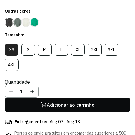
regular
de
Outras cores
Sócio
Tamanho:
XS
S
M
L
XL
2XL
3XL
Variante
Variante
Variante
Variante
Variante
Variante
Variante
Esgotada
Esgotada
Esgotada
Esgotada
Esgotada
Esgotada
Esgotada
Ou
Ou
Ou
Ou
Ou
Ou
Ou
4XL
Variante
Indisponível
Indisponível
Indisponível
Indisponível
Indisponível
Indisponível
Indisponível
Esgotada
Ou
Quantidade
Indisponível
Adicionar ao carrinho
Entregue entre:
Aug 09 - Aug 13
Portes de envio gratuitos em encomendas superiores a 50€