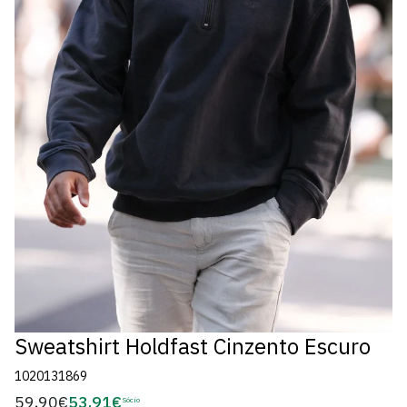
Sweatshirt Holdfast Cinzento Escuro
1020131869
59,90€
53,91€
Preço
Sócio
Preço