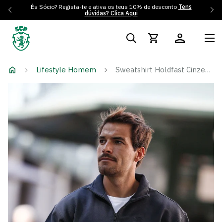
És Sócio? Regista-te e ativa os teus 10% de desconto
Tens
dúvidas? Clica Aqui
Lifestyle Homem
Sweatshirt Holdfast Cinzento Escuro