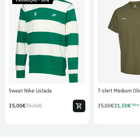
PROMOÇÃO - 50%
S
M
L
XL
2XL
S
M
L
Sweat Nike Listada
T-shirt Medium Oli
Sócio
35,00€
70,00€
Preço
35,00€
31,50€
Preço
Preço
Preço
regular
regular
de
de
venda
Sócio