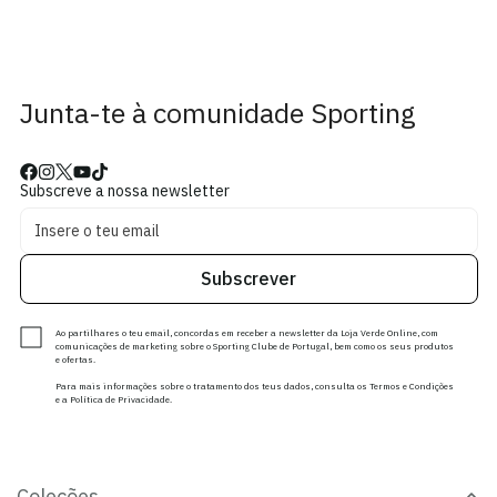
Junta-te à comunidade Sporting
Subscreve a nossa newsletter
Subscrever
Ao partilhares o teu email, concordas em receber a newsletter da Loja Verde Online, com
comunicações de marketing sobre o Sporting Clube de Portugal, bem como os seus produtos
e ofertas.
Para mais informações sobre o tratamento dos teus dados, consulta os Termos e Condições
e a Política de Privacidade.
Coleções