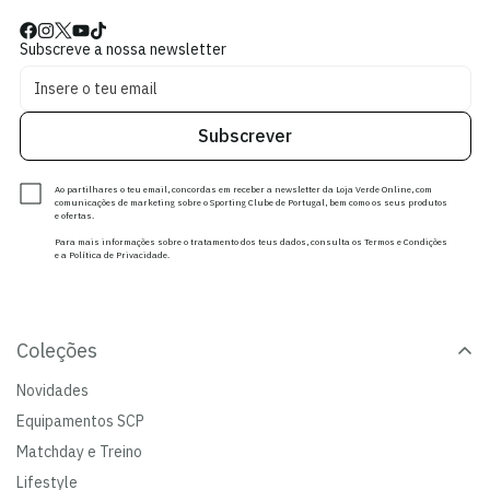
Subscreve a nossa newsletter
Subscrever
Ao partilhares o teu email, concordas em receber a newsletter da Loja Verde Online, com
comunicações de marketing sobre o Sporting Clube de Portugal, bem como os seus produtos
e ofertas.
Para mais informações sobre o tratamento dos teus dados, consulta os Termos e Condições
e a Política de Privacidade.
Coleções
Novidades
Equipamentos SCP
Matchday e Treino
Lifestyle