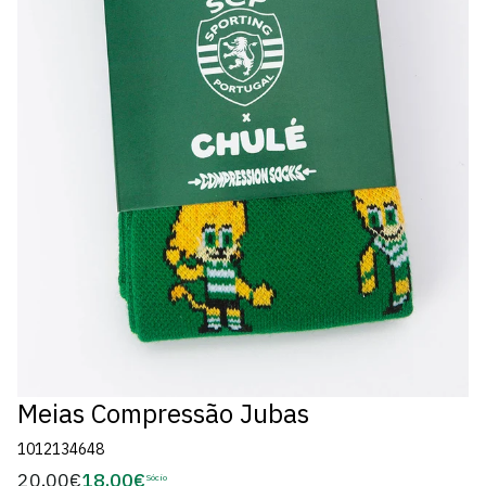
Meias Compressão Jubas
1012134648
20,00€
18,00€
Preço
Sócio
Preço