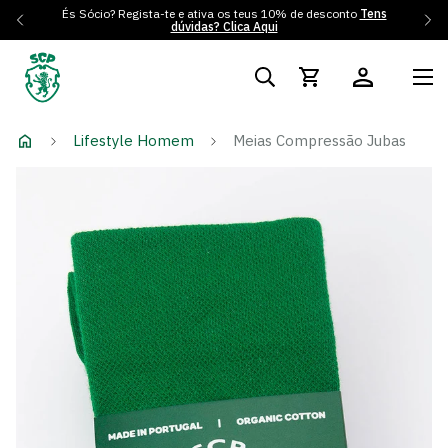
És Sócio? Regista-te e ativa os teus 10% de desconto
Tens
dúvidas? Clica Aqui
Lifestyle Homem
Meias Compressão Jubas