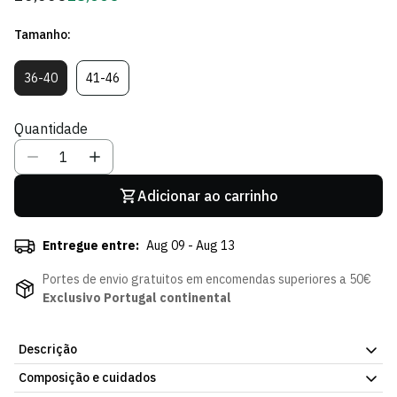
regular
de
Tamanho:
Sócio
36-40
41-46
Variante
Variante
Esgotada
Esgotada
Ou
Ou
Quantidade
Indisponível
Indisponível
Adicionar ao carrinho
Entregue entre:
Aug 09 - Aug 13
Portes de envio gratuitos em encomendas superiores a 50€
Exclusivo Portugal continental
Descrição
Composição e cuidados
O Jubas na tecnologia de compressão do Sporting CP. As Meias