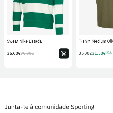
Sweat Nike Listada
T-shirt Medium Oli
Sócio
35,00€
70,00€
Preço
35,00€
31,50€
Preço
Preço
Preço
regular
regular
de
de
venda
Sócio
Junta-te à comunidade Sporting