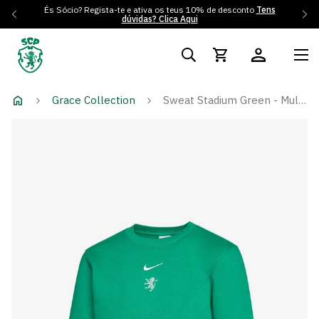
És Sócio? Regista-te e ativa os teus 10% de desconto
Tens
dúvidas? Clica Aqui
Grace Collection
Sweat Stadium Green - Mulher