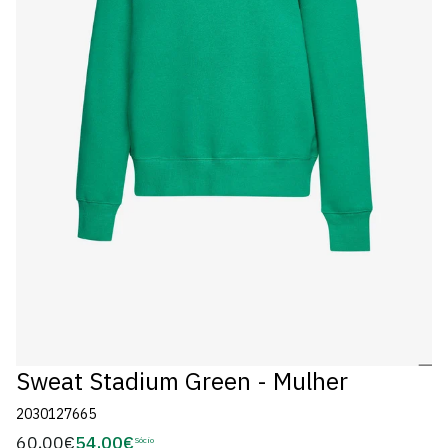
Sweat Stadium Green - Mulher
2030127665
60,00€
54,00€
Preço
Sócio
Preço