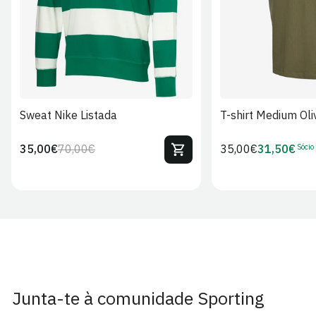
Sweat Nike Listada
T-shirt Medium Oli
Sócio
35,00€
70,00€
Preço
35,00€
31,50€
Preço
Preço
Preço
regular
regular
de
de
venda
Sócio
Junta-te à comunidade Sporting