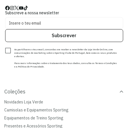
Subscreve a nossa newsletter
Subscrever
Ao partilhares o teu email, concordas em receber a newsletter da Loja Verde Online, com
comunicações de marketing sobre o Sporting Clube de Portugal, bem como os seus produtos
e ofertas.
Para mais informações sobre o tratamento dos teus dados, consulta os Termos e Condições
e a Política de Privacidade.
Coleções
Novidades Loja Verde
Camisolas e Equipamentos Sporting
Equipamentos de Treino Sporting
Presentes e Acessórios Sporting