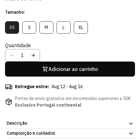
regular
de
Tamanho:
Sócio
XS
S
M
L
XL
Variante
Variante
Variante
Variante
Variante
Esgotada
Esgotada
Esgotada
Esgotada
Esgotada
Ou
Ou
Ou
Ou
Ou
Quantidade
Indisponível
Indisponível
Indisponível
Indisponível
Indisponível
Adicionar ao carrinho
Entregue entre:
Aug 12 - Aug 16
Portes de envio gratuitos em encomendas superiores a 50€
Exclusivo Portugal continental
Descrição
Composição e cuidados
Sweat Stadium Green - Mulher, com o design oficial do Sporting